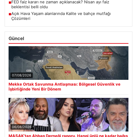
FED faiz kararı ne zaman açıklanacak? Nisan ayı faiz
■
beklentisi belli oldu
Açık Hava Yaşam alanlarında Kalite ve bahçe mutfağı
■
Çözümleri
Güncel
07/08/2026
Mekke Ortak Savunma Antlaşması: Bölgesel Güvenlik ve
İşbirliğinde Yeni Bir Dönem
06/08/2026
MASAK’tan Ahbap Derneği raporu. Hangi ünlü ne kadar bağış