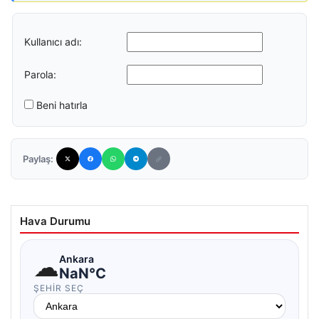
Kullanıcı adı:
Parola:
Beni hatırla
Paylaş:
Hava Durumu
☁
Ankara
NaN°C
ŞEHIR SEÇ