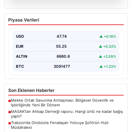
06.08.2026
MASAK’tan Ahbap Derneği raporu.
Piyasa Verileri
Hangi ünlü ne kadar bağış yaptı?
{"title": "MASAK'tan Ahbap Derneği Raporu: Ünlülerin
Bağışları ve Paranın Akibeti", "content": "Son dönemde
USD
47.74
▲ +0.18%
kamuoyunun…
EUR
55.25
▲ +0.32%
ALTIN
6660.6
▲ +2.59%
BTC
3091477
▲ +1.23%
Son Eklenen Haberler
Mekke Ortak Savunma Antlaşması: Bölgesel Güvenlik ve
■
İşbirliğinde Yeni Bir Dönem
MASAK’tan Ahbap Derneği raporu. Hangi ünlü ne kadar bağış
■
yaptı?
Trabzon’da Otobüste Fenalaşan Yolcuya Şoförün Hızlı
■
Müdahalesi