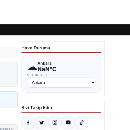
ı
Hava Durumu
☁
Ankara
NaN°C
ŞEHIR SEÇ
Bizi Takip Edin
#22640