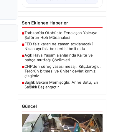
Son Eklenen Haberler
Trabzon’da Otobüste Fenalaşan Yolcuya
■
Şoförün Hızlı Müdahalesi
FED faiz kararı ne zaman açıklanacak?
■
Nisan ayı faiz beklentisi belli oldu
Açık Hava Yaşam alanlarında Kalite ve
■
bahçe mutfağı Çözümleri
CHP’den süreç yasası mesajı. Kılıçdaroğlu:
■
Terörün bitmesi ve üniter devlet kırmızı
çizgimiz
Sağlık Bakanı Memişoğlu: Anne Sütü, En
■
Sağlıklı Başlangıçtır
Güncel