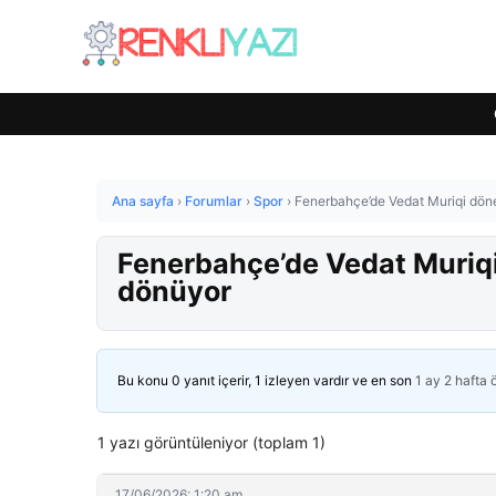
Ana sayfa
›
Forumlar
›
Spor
›
Fenerbahçe’de Vedat Muriqi döne
Fenerbahçe’de Vedat Muriqi
dönüyor
Bu konu 0 yanıt içerir, 1 izleyen vardır ve en son
1 ay 2 hafta
1 yazı görüntüleniyor (toplam 1)
17/06/2026: 1:20 am