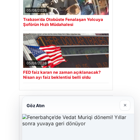
05/08/2026
Trabzon’da Otobüste Fenalaşan Yolcuya
Şoförün Hızlı Müdahalesi
05/08/2026
FED faiz kararı ne zaman açıklanacak?
Nisan ayı faiz beklentisi belli oldu
Son Eklenen Firmalar
×
Göz Atın
Cengiz Sigorta
23/06/2026