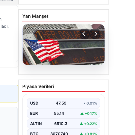
Yan Manşet
n
ladı.
05.08.2026
FED faiz kararı ne zaman
Piyasa Verileri
açıklanacak? Nisan ayı
faiz beklentisi belli oldu
USD
47.59
• 0.01%
EUR
55.14
▲ +0.17%
ALTIN
6510.3
▲ +0.22%
BTC
3070740
▲ +0.81%