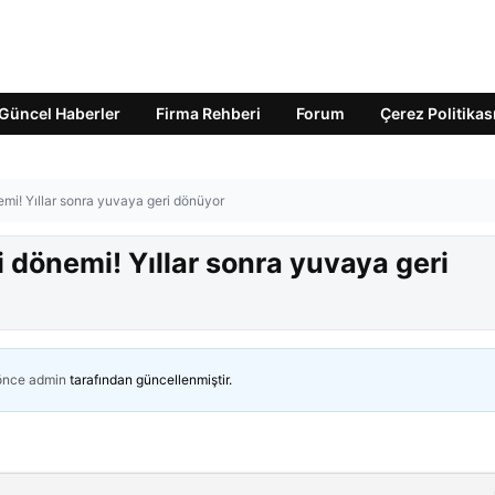
Güncel Haberler
Firma Rehberi
Forum
Çerez Politikas
mi! Yıllar sonra yuvaya geri dönüyor
 dönemi! Yıllar sonra yuvaya geri
 önce
admin
tarafından güncellenmiştir.