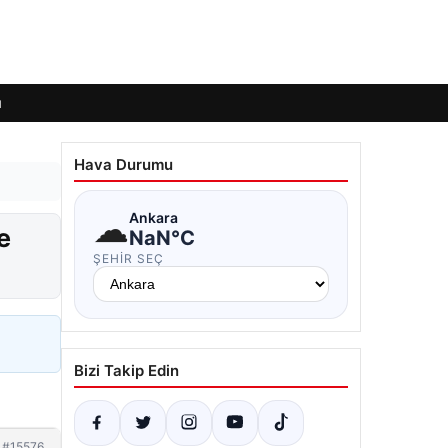
ı
Hava Durumu
☁
Ankara
e
NaN°C
ŞEHIR SEÇ
Bizi Takip Edin
#15576