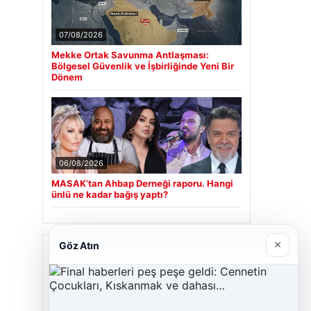
07/08/2026
Mekke Ortak Savunma Antlaşması:
Bölgesel Güvenlik ve İşbirliğinde Yeni Bir
Dönem
06/08/2026
MASAK’tan Ahbap Derneği raporu. Hangi
ünlü ne kadar bağış yaptı?
×
Göz Atın
Son Eklenen Firmalar
Cengiz Sigorta
23/06/2026