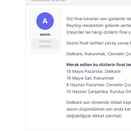
Dizi final kararları son günlerde 
A
Reyting rekabetinin giderek sertl
İzleyiciler ise hangi dizilerin final y
admin
Anahtar
Sezon finali tarihleri yavaş yavaş b
yönetici
Delikanlı, Kıskanmak, Cennetin Çocu
Merak edilen bu dizilerin final tar
18 Mayıs Pazartesi: Delikanlı
19 Mayıs Salı: Kıskanmak
8 Haziran Pazartesi: Cennetin Çoc
10 Haziran Çarşamba: Kuruluş Or
Delikanlı son dönemde iddialı başl
sezon düşünülürken son anda karar
değişikliğiyle dikkat çekmişti.