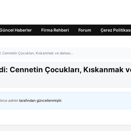
Güncel Haberler
Firma Rehberi
Forum
Çerez Politikas
di: Cennetin Çocukları, Kıskanmak ve dahası…
ldi: Cennetin Çocukları, Kıskanmak v
 önce
admin
tarafından güncellenmiştir.