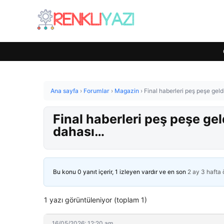
Ana sayfa
›
Forumlar
›
Magazin
›
Final haberleri peş peşe gel
Final haberleri peş peşe ge
dahası…
Bu konu 0 yanıt içerir, 1 izleyen vardır ve en son
2 ay 3 hafta
1 yazı görüntüleniyor (toplam 1)
16/05/2026: 12:20 am