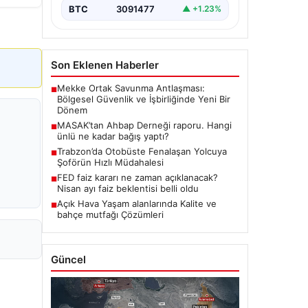
BTC
3091477
▲ +1.23%
Son Eklenen Haberler
Mekke Ortak Savunma Antlaşması:
■
Bölgesel Güvenlik ve İşbirliğinde Yeni Bir
Dönem
MASAK’tan Ahbap Derneği raporu. Hangi
■
ünlü ne kadar bağış yaptı?
Trabzon’da Otobüste Fenalaşan Yolcuya
■
Şoförün Hızlı Müdahalesi
FED faiz kararı ne zaman açıklanacak?
■
Nisan ayı faiz beklentisi belli oldu
Açık Hava Yaşam alanlarında Kalite ve
■
bahçe mutfağı Çözümleri
Güncel