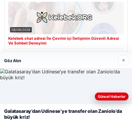
08/08/2026
Kelebek chat adresi İle Çevrim içi İletişimin Güvenli Adresi
Ve Sohbet Deneyimi
×
Göz Atın
Son Eklenen Firmalar
Cengiz Sigorta
23/06/2026
Web sitemizi nasıl kullandığınızı daha iyi anlayabilmek,
Güncel Haberler
deneyiminizi kişiselleştirmek ve geliştirmek amacıyla çerezler
kullanıyoruz.
Çerez Politikamız
Galatasaray’dan Udinese’ye transfer olan Zaniolo’da
büyük kriz!
Reddet
Kabul Et