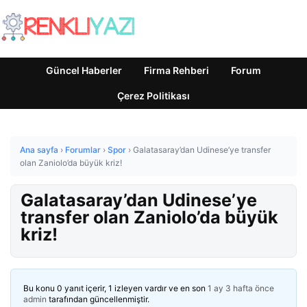
Güncel Haberler
Firma Rehberi
Forum
Çerez Politikası
Ana sayfa
›
Forumlar
›
Spor
›
Galatasaray’dan Udinese’ye transfer
olan Zaniolo’da büyük kriz!
Galatasaray’dan Udinese’ye
transfer olan Zaniolo’da büyük
kriz!
Bu konu 0 yanıt içerir, 1 izleyen vardır ve en son
1 ay 3 hafta önce
admin
tarafından güncellenmiştir.