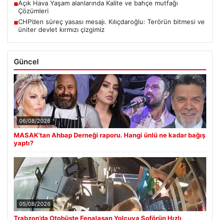
Açık Hava Yaşam alanlarında Kalite ve bahçe mutfağı
■
Çözümleri
CHP’den süreç yasası mesajı. Kılıçdaroğlu: Terörün bitmesi ve
■
üniter devlet kırmızı çizgimiz
Güncel
06/08/2026
MASAK’tan Ahbap Derneği raporu. Hangi ünlü ne kadar bağış
yaptı?
05/08/2026
Trabzon’da Otobüste Fenalaşan Yolcuya Şoförün Hızlı