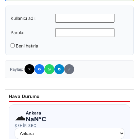
Kullanıcı adı:
Parola:
Beni hatırla
Paylaş:
Hava Durumu
☁
Ankara
NaN°C
ŞEHIR SEÇ