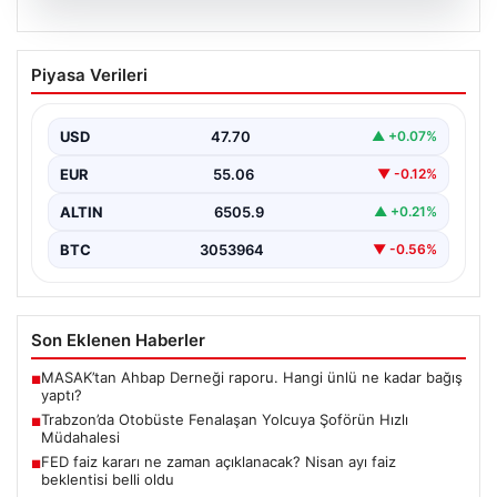
05.08.2026
Trabzon’da Otobüste Fenalaşan
Piyasa Verileri
Yolcuya Şoförün Hızlı Müdahalesi
Trabzon'da halk otobüsünde aniden rahatsızlanan 76
yaşındaki yolcu Hasan Öner’in hayatı, şoför Sinan
USD
47.70
▲ +0.07%
Erdoğan’ın…
EUR
55.06
▼ -0.12%
ALTIN
6505.9
▲ +0.21%
BTC
3053964
▼ -0.56%
Son Eklenen Haberler
MASAK’tan Ahbap Derneği raporu. Hangi ünlü ne kadar bağış
■
yaptı?
Trabzon’da Otobüste Fenalaşan Yolcuya Şoförün Hızlı
■
Müdahalesi
FED faiz kararı ne zaman açıklanacak? Nisan ayı faiz
■
beklentisi belli oldu