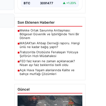
BTC
3091477
▲ +1.23%
Son Eklenen Haberler
Mekke Ortak Savunma Antlaşması:
■
Bölgesel Güvenlik ve İşbirliğinde Yeni Bir
Dönem
MASAK’tan Ahbap Derneği raporu. Hangi
■
ünlü ne kadar bağış yaptı?
Trabzon’da Otobüste Fenalaşan Yolcuya
■
Şoförün Hızlı Müdahalesi
FED faiz kararı ne zaman açıklanacak?
■
Nisan ayı faiz beklentisi belli oldu
Açık Hava Yaşam alanlarında Kalite ve
■
bahçe mutfağı Çözümleri
Güncel