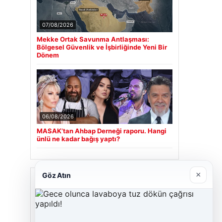
07/08/2026
Mekke Ortak Savunma Antlaşması:
Bölgesel Güvenlik ve İşbirliğinde Yeni Bir
Dönem
06/08/2026
MASAK’tan Ahbap Derneği raporu. Hangi
ünlü ne kadar bağış yaptı?
×
Göz Atın
Son Eklenen Firmalar
Cengiz Sigorta
23/06/2026