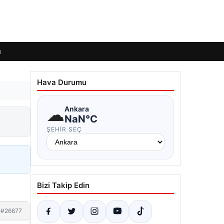
ı
Hava Durumu
☁
Ankara
NaN°C
ŞEHIR SEÇ
Bizi Takip Edin
#26677