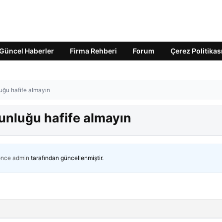
Güncel Haberler
Firma Rehberi
Forum
Çerez Politikas
uğu hafife almayın
unluğu hafife almayın
önce
admin
tarafından güncellenmiştir.