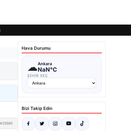
ı
Hava Durumu
☁
Ankara
NaN°C
ŞEHIR SEÇ
Bizi Takip Edin
#25660