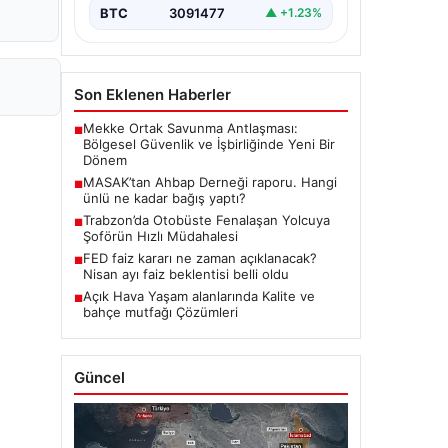
BTC
3091477
▲ +1.23%
Son Eklenen Haberler
Mekke Ortak Savunma Antlaşması:
■
Bölgesel Güvenlik ve İşbirliğinde Yeni Bir
Dönem
MASAK’tan Ahbap Derneği raporu. Hangi
■
ünlü ne kadar bağış yaptı?
Trabzon’da Otobüste Fenalaşan Yolcuya
■
Şoförün Hızlı Müdahalesi
FED faiz kararı ne zaman açıklanacak?
■
Nisan ayı faiz beklentisi belli oldu
Açık Hava Yaşam alanlarında Kalite ve
■
bahçe mutfağı Çözümleri
Güncel