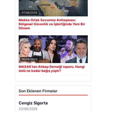
07/08/2026
Mekke Ortak Savunma Antlaşması:
Bölgesel Güvenlik ve İşbirliğinde Yeni Bir
Dönem
06/08/2026
MASAK’tan Ahbap Derneği raporu. Hangi
ünlü ne kadar bağış yaptı?
Son Eklenen Firmalar
Cengiz Sigorta
23/06/2026