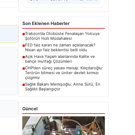
Son Eklenen Haberler
Trabzon’da Otobüste Fenalaşan Yolcuya
■
Şoförün Hızlı Müdahalesi
FED faiz kararı ne zaman açıklanacak?
■
Nisan ayı faiz beklentisi belli oldu
Açık Hava Yaşam alanlarında Kalite ve
■
bahçe mutfağı Çözümleri
CHP’den süreç yasası mesajı. Kılıçdaroğlu:
■
Terörün bitmesi ve üniter devlet kırmızı
çizgimiz
Sağlık Bakanı Memişoğlu: Anne Sütü, En
■
Sağlıklı Başlangıçtır
Güncel