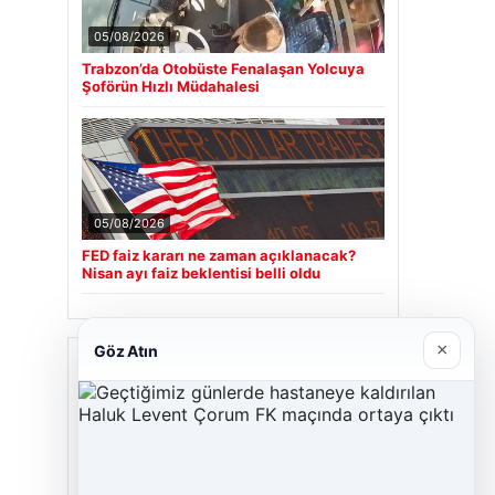
05/08/2026
Trabzon’da Otobüste Fenalaşan Yolcuya
Şoförün Hızlı Müdahalesi
05/08/2026
FED faiz kararı ne zaman açıklanacak?
Nisan ayı faiz beklentisi belli oldu
×
Göz Atın
Son Eklenen Firmalar
Cengiz Sigorta
23/06/2026