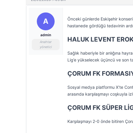
Önceki günlerde Eskişehir konserin
A
hastanede gördüğü tedavinin ardınd
admin
HALUK LEVENT ERO
Anahtar
yönetici
Sağlık haberiyle bir anlığına hay
Lig’e yükselecek üçüncü ve son ta
ÇORUM FK FORMASIY
Sosyal medya platformu X’te Confl
arasında karşılaşmayı coşkuyla iz
ÇORUM FK SÜPER LİG
Karşılaşmayı 2-0 önde bitiren Ço