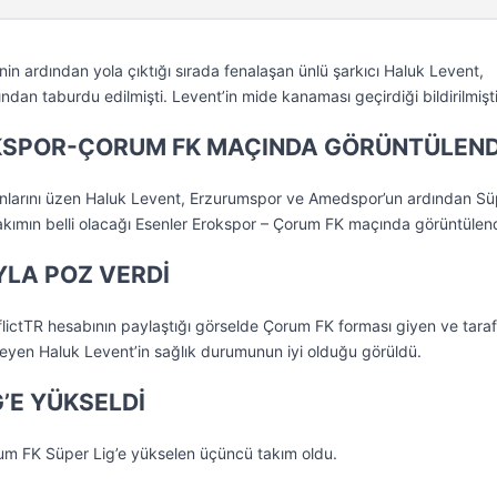
in ardından yola çıktığı sırada fenalaşan ünlü şarkıcı Haluk Levent,
an taburdu edilmişti. Levent’in mide kanaması geçirdiği bildirilmişti
KSPOR-ÇORUM FK MAÇINDA GÖRÜNTÜLEND
ranlarını üzen Haluk Levent, Erzurumspor ve Amedspor’un ardından Sü
kımın belli olacağı Esenler Erokspor – Çorum FK maçında görüntülend
LA POZ VERDİ
ictTR hesabının paylaştığı görselde Çorum FK forması giyen ve taraf
leyen Haluk Levent’in sağlık durumunun iyi olduğu görüldü.
’E YÜKSELDİ
rum FK Süper Lig’e yükselen üçüncü takım oldu.