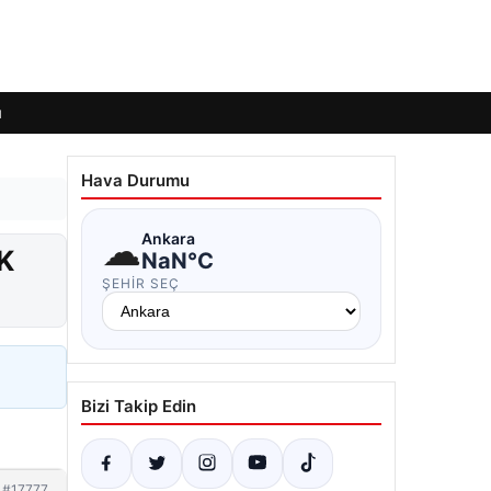
ı
Hava Durumu
☁
Ankara
FK
NaN°C
ŞEHIR SEÇ
Bizi Takip Edin
#17777