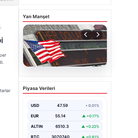
Yan Manşet
.
İ
per
i.
05.08.2026
FED faiz kararı ne zaman
Piyasa Verileri
açıklanacak? Nisan ayı
tarlar
faiz beklentisi belli oldu
USD
47.59
• 0.01%
EUR
55.14
▲ +0.17%
ALTIN
6510.3
▲ +0.22%
BTC
3070740
▲ +0.81%