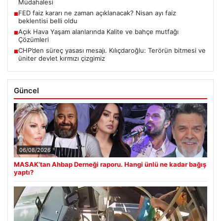
Müdahalesi
FED faiz kararı ne zaman açıklanacak? Nisan ayı faiz
■
beklentisi belli oldu
Açık Hava Yaşam alanlarında Kalite ve bahçe mutfağı
■
Çözümleri
CHP’den süreç yasası mesajı. Kılıçdaroğlu: Terörün bitmesi ve
■
üniter devlet kırmızı çizgimiz
Güncel
06/08/2026
MASAK’tan Ahbap Derneği raporu. Hangi ünlü ne kadar bağış
yaptı?