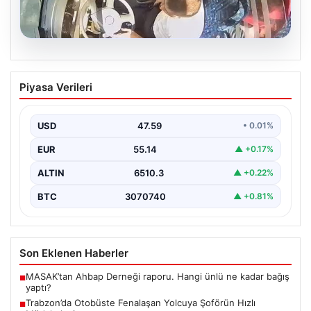
05.08.2026
Trabzon’da Otobüste Fenalaşan
Piyasa Verileri
Yolcuya Şoförün Hızlı Müdahalesi
Trabzon'da halk otobüsünde aniden rahatsızlanan 76
yaşındaki yolcu Hasan Öner’in hayatı, şoför Sinan
USD
47.59
• 0.01%
Erdoğan’ın…
EUR
55.14
▲ +0.17%
ALTIN
6510.3
▲ +0.22%
BTC
3070740
▲ +0.81%
Son Eklenen Haberler
MASAK’tan Ahbap Derneği raporu. Hangi ünlü ne kadar bağış
■
yaptı?
Trabzon’da Otobüste Fenalaşan Yolcuya Şoförün Hızlı
■