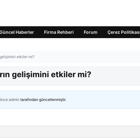
Güncel Haberler
Firma Rehberi
Forum
Çerez Politikas
elişimini etkiler mi?
n gelişimini etkiler mi?
 önce
admin
tarafından güncellenmiştir.