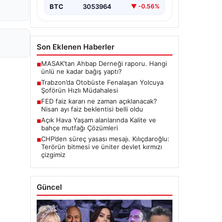
BTC
3053964
▼ -0.56%
Son Eklenen Haberler
MASAK’tan Ahbap Derneği raporu. Hangi
■
ünlü ne kadar bağış yaptı?
Trabzon’da Otobüste Fenalaşan Yolcuya
■
Şoförün Hızlı Müdahalesi
FED faiz kararı ne zaman açıklanacak?
■
Nisan ayı faiz beklentisi belli oldu
Açık Hava Yaşam alanlarında Kalite ve
■
bahçe mutfağı Çözümleri
CHP’den süreç yasası mesajı. Kılıçdaroğlu:
■
Terörün bitmesi ve üniter devlet kırmızı
çizgimiz
Güncel