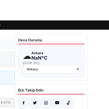
ı
Hava Durumu
☁
Ankara
NaN°C
ŞEHIR SEÇ
Bizi Takip Edin
#15721