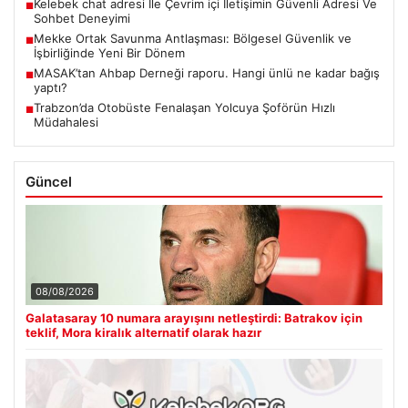
Kelebek chat adresi İle Çevrim içi İletişimin Güvenli Adresi Ve
■
Sohbet Deneyimi
Mekke Ortak Savunma Antlaşması: Bölgesel Güvenlik ve
■
İşbirliğinde Yeni Bir Dönem
MASAK’tan Ahbap Derneği raporu. Hangi ünlü ne kadar bağış
■
yaptı?
Trabzon’da Otobüste Fenalaşan Yolcuya Şoförün Hızlı
■
Müdahalesi
Güncel
08/08/2026
Galatasaray 10 numara arayışını netleştirdi: Batrakov için
teklif, Mora kiralık alternatif olarak hazır