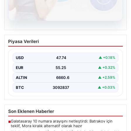
08.08.2026
Kelebek chat adresi İle Çevrim içi
Piyasa Verileri
İletişimin Güvenli Adresi Ve Sohbet
Deneyimi
USD
47.74
▲ +0.18%
Sanal çağında bireylerin kaliteli bir tarzda irtibat kurması
kritik bir önem ifade etmektedir. Halen…
EUR
55.25
▲ +0.32%
ALTIN
6660.6
▲ +2.59%
BTC
3092837
▲ +0.03%
Son Eklenen Haberler
Galatasaray 10 numara arayışını netleştirdi: Batrakov için
■
teklif, Mora kiralık alternatif olarak hazır