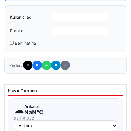
Kullanıcı adı:
Parola:
Beni hatırla
Paylaş:
Hava Durumu
☁
Ankara
NaN°C
ŞEHIR SEÇ