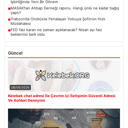
İşbirliğinde Yeni Bir Dönem
MASAK’tan Ahbap Derneği raporu. Hangi ünlü ne kadar bağış
■
yaptı?
Trabzon’da Otobüste Fenalaşan Yolcuya Şoförün Hızlı
■
Müdahalesi
FED faiz kararı ne zaman açıklanacak? Nisan ayı faiz
■
beklentisi belli oldu
Güncel
08/08/2026
Kelebek chat adresi İle Çevrim içi İletişimin Güvenli Adresi
Ve Sohbet Deneyimi