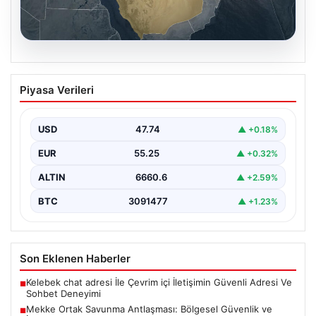
07.08.2026
Mekke Ortak Savunma Antlaşması:
Piyasa Verileri
Bölgesel Güvenlik ve İşbirliğinde Yeni
Bir Dönem
USD
47.74
▲ +0.18%
Türkiye, Suudi Arabistan ve Pakistan arasında
imzalanan Mekke Ortak Savunma Anlaşması, bölgesel
EUR
55.25
▲ +0.32%
ve küresel…
ALTIN
6660.6
▲ +2.59%
BTC
3091477
▲ +1.23%
Son Eklenen Haberler
Kelebek chat adresi İle Çevrim içi İletişimin Güvenli Adresi Ve
■
Sohbet Deneyimi
Mekke Ortak Savunma Antlaşması: Bölgesel Güvenlik ve
■