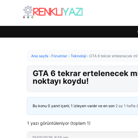
Ana sayfa
›
Forumlar
›
Teknoloji
›
GTA 6 tekrar ertelenecek m
GTA 6 tekrar ertelenecek m
noktayı koydu!
Bu konu 0 yanıt içerir, 1 izleyen vardır ve en son
2 ay 1 hafta
1 yazı görüntüleniyor (toplam 1)
25/05/2026: 9:35 am