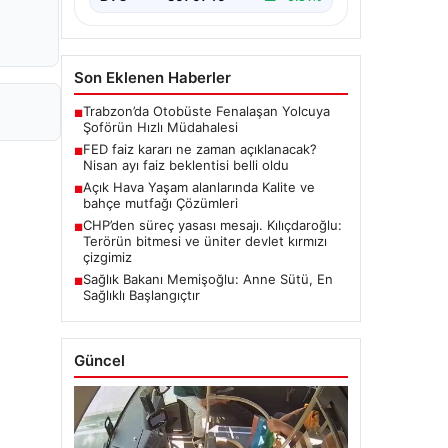
Son Eklenen Haberler
Trabzon’da Otobüste Fenalaşan Yolcuya
■
Şoförün Hızlı Müdahalesi
FED faiz kararı ne zaman açıklanacak?
■
Nisan ayı faiz beklentisi belli oldu
Açık Hava Yaşam alanlarında Kalite ve
■
bahçe mutfağı Çözümleri
CHP’den süreç yasası mesajı. Kılıçdaroğlu:
■
Terörün bitmesi ve üniter devlet kırmızı
çizgimiz
Sağlık Bakanı Memişoğlu: Anne Sütü, En
■
Sağlıklı Başlangıçtır
Güncel