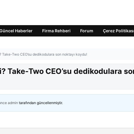
Güncel Haberler
Firma Rehberi
Forum
Çerez Politikas
i? Take-Two CEO’su dedikodulara son noktayı koydu!
i? Take-Two CEO’su dedikodulara so
 önce
admin
tarafından güncellenmiştir.