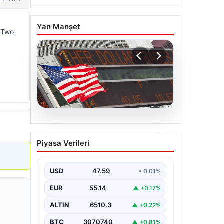
Yan Manşet
e-Two
05.08.2026
FED faiz kararı ne zaman
Piyasa Verileri
açıklanacak? Nisan ayı
faiz beklentisi belli oldu
USD
47.59
• 0.01%
EUR
55.14
▲ +0.17%
ALTIN
6510.3
▲ +0.22%
BTC
3070740
▲ +0.81%