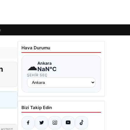
ı
Hava Durumu
☁
Ankara
n
NaN°C
ŞEHIR SEÇ
Bizi Takip Edin
#17517