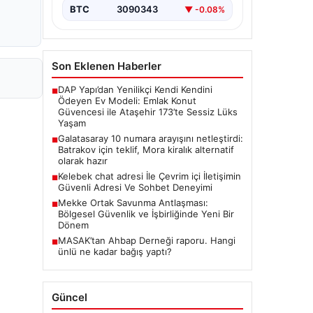
BTC
3090343
▼ -0.08%
Son Eklenen Haberler
DAP Yapı’dan Yenilikçi Kendi Kendini
■
Ödeyen Ev Modeli: Emlak Konut
Güvencesi ile Ataşehir 173’te Sessiz Lüks
Yaşam
Galatasaray 10 numara arayışını netleştirdi:
■
Batrakov için teklif, Mora kiralık alternatif
olarak hazır
Kelebek chat adresi İle Çevrim içi İletişimin
■
Güvenli Adresi Ve Sohbet Deneyimi
Mekke Ortak Savunma Antlaşması:
■
Bölgesel Güvenlik ve İşbirliğinde Yeni Bir
Dönem
MASAK’tan Ahbap Derneği raporu. Hangi
■
ünlü ne kadar bağış yaptı?
Güncel