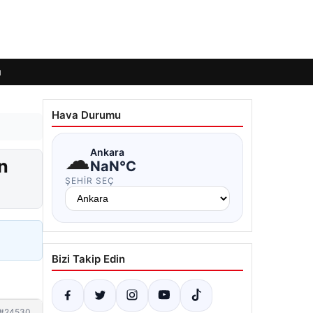
ı
Hava Durumu
☁
Ankara
n
NaN°C
ŞEHIR SEÇ
Bizi Takip Edin
#24530