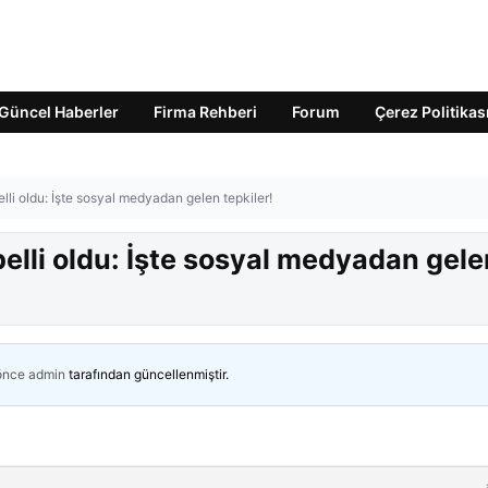
Güncel Haberler
Firma Rehberi
Forum
Çerez Politikas
elli oldu: İşte sosyal medyadan gelen tepkiler!
belli oldu: İşte sosyal medyadan gele
 önce
admin
tarafından güncellenmiştir.