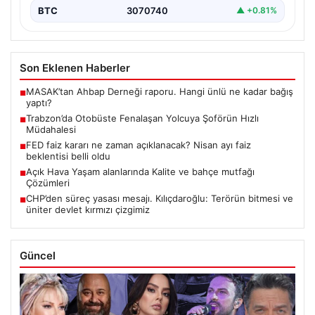
BTC
3070740
▲ +0.81%
Son Eklenen Haberler
MASAK’tan Ahbap Derneği raporu. Hangi ünlü ne kadar bağış
■
yaptı?
Trabzon’da Otobüste Fenalaşan Yolcuya Şoförün Hızlı
■
Müdahalesi
FED faiz kararı ne zaman açıklanacak? Nisan ayı faiz
■
beklentisi belli oldu
Açık Hava Yaşam alanlarında Kalite ve bahçe mutfağı
■
Çözümleri
CHP’den süreç yasası mesajı. Kılıçdaroğlu: Terörün bitmesi ve
■
üniter devlet kırmızı çizgimiz
Güncel