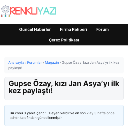
Güncel Haberler
Firma Rehberi
Forum
Çerez Politikası
Ana sayfa
›
Forumlar
›
Magazin
›
Gupse Özay, kızı Jan Asya’yı ilk kez
paylaştı!
Gupse Özay, kızı Jan Asya’yı ilk
kez paylaştı!
Bu konu 0 yanıt içerir, 1 izleyen vardır ve en son
2 ay 3 hafta önce
admin
tarafından güncellenmiştir.