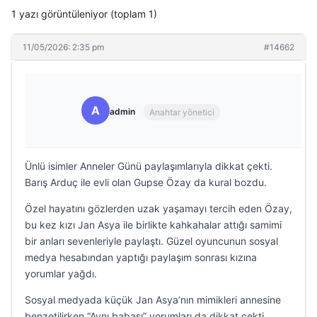
1 yazı görüntüleniyor (toplam 1)
11/05/2026: 2:35 pm
#14662
A
admin
Anahtar yönetici
Ünlü isimler Anneler Günü paylaşımlarıyla dikkat çekti.
Barış Arduç ile evli olan Gupse Özay da kural bozdu.
Özel hayatını gözlerden uzak yaşamayı tercih eden Özay,
bu kez kızı Jan Asya ile birlikte kahkahalar attığı samimi
bir anları sevenleriyle paylaştı. Güzel oyuncunun sosyal
medya hesabından yaptığı paylaşım sonrası kızına
yorumlar yağdı.
Sosyal medyada küçük Jan Asya’nın mimikleri annesine
benzetilirken “Aynı babası” yorumları da dikkat çekti.