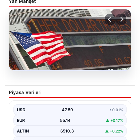
Yan Manşet
05.08.2026
FED faiz kararı ne zaman açıklanacak?
Piyasa Verileri
Nisan ayı faiz beklentisi belli oldu
USD
47.59
• 0.01%
EUR
55.14
▲ +0.17%
ALTIN
6510.3
▲ +0.22%