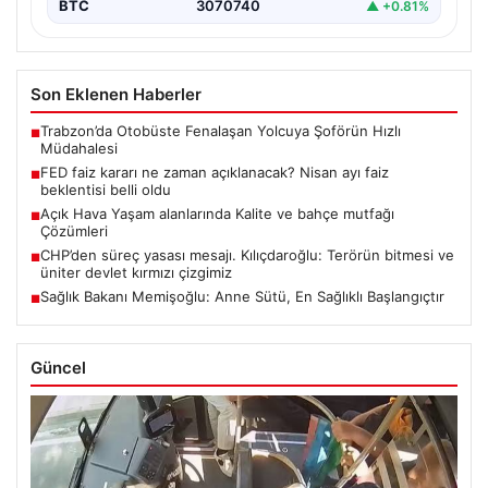
BTC
3070740
▲ +0.81%
Son Eklenen Haberler
Trabzon’da Otobüste Fenalaşan Yolcuya Şoförün Hızlı
■
Müdahalesi
FED faiz kararı ne zaman açıklanacak? Nisan ayı faiz
■
beklentisi belli oldu
Açık Hava Yaşam alanlarında Kalite ve bahçe mutfağı
■
Çözümleri
CHP’den süreç yasası mesajı. Kılıçdaroğlu: Terörün bitmesi ve
■
üniter devlet kırmızı çizgimiz
Sağlık Bakanı Memişoğlu: Anne Sütü, En Sağlıklı Başlangıçtır
■
Güncel