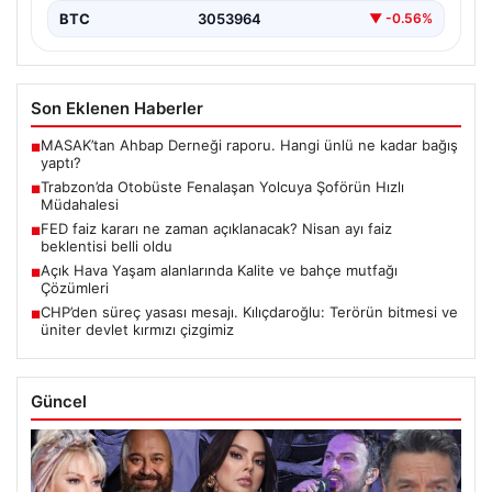
BTC
3053964
▼ -0.56%
Son Eklenen Haberler
MASAK’tan Ahbap Derneği raporu. Hangi ünlü ne kadar bağış
■
yaptı?
Trabzon’da Otobüste Fenalaşan Yolcuya Şoförün Hızlı
■
Müdahalesi
FED faiz kararı ne zaman açıklanacak? Nisan ayı faiz
■
beklentisi belli oldu
Açık Hava Yaşam alanlarında Kalite ve bahçe mutfağı
■
Çözümleri
CHP’den süreç yasası mesajı. Kılıçdaroğlu: Terörün bitmesi ve
■
üniter devlet kırmızı çizgimiz
Güncel