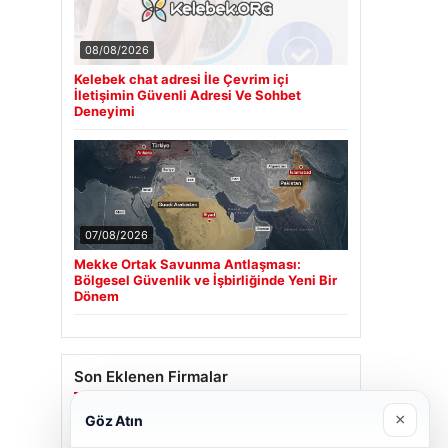
08/08/2026
Kelebek chat adresi İle Çevrim içi
İletişimin Güvenli Adresi Ve Sohbet
Deneyimi
07/08/2026
Mekke Ortak Savunma Antlaşması:
Bölgesel Güvenlik ve İşbirliğinde Yeni Bir
Dönem
Son Eklenen Firmalar
×
Göz Atın
Cengiz Sigorta
23/06/2026