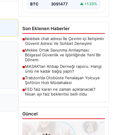
BTC
3091477
▲ +1.23%
Son Eklenen Haberler
Kelebek chat adresi İle Çevrim içi İletişimin
■
Güvenli Adresi Ve Sohbet Deneyimi
Mekke Ortak Savunma Antlaşması:
■
Bölgesel Güvenlik ve İşbirliğinde Yeni Bir
Dönem
MASAK’tan Ahbap Derneği raporu. Hangi
■
ünlü ne kadar bağış yaptı?
Trabzon’da Otobüste Fenalaşan Yolcuya
■
Şoförün Hızlı Müdahalesi
FED faiz kararı ne zaman açıklanacak?
■
Nisan ayı faiz beklentisi belli oldu
Güncel