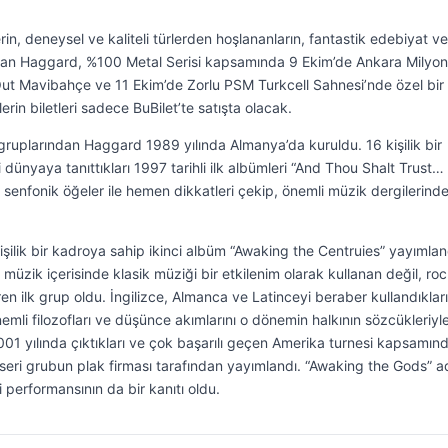
in, deneysel ve kaliteli türlerden hoşlananların, fantastik edebiyat ve
olan Haggard, %100 Metal Serisi kapsamında 9 Ekim’de Ankara Milyon
Out Mavibahçe ve 11 Ekim’de Zorlu PSM Turkcell Sahnesi’nde özel bir
rin biletleri sadece BuBilet’te satışta olacak.
gruplarından Haggard 1989 yılında Almanya’da kuruldu. 16 kişilik bir
i dünyaya tanıttıkları 1997 tarihli ilk albümleri “And Thou Shalt Trust…
ve senfonik öğeler ile hemen dikkatleri çekip, önemli müzik dergilerind
kişilik bir kadroya sahip ikinci albüm “Awaking the Centruies” yayımlan
 müzik içerisinde klasik müziği bir etkilenim olarak kullanan değil, roc
ren ilk grup oldu. İngilizce, Almanca ve Latinceyi beraber kullandıkları
emli filozofları ve düşünce akımlarını o dönemin halkının sözcükleriyl
. 2001 yılında çıktıkları ve çok başarılı geçen Amerika turnesi kapsamın
seri grubun plak firması tarafından yayımlandı. “Awaking the Gods” ad
erformansının da bir kanıtı oldu.