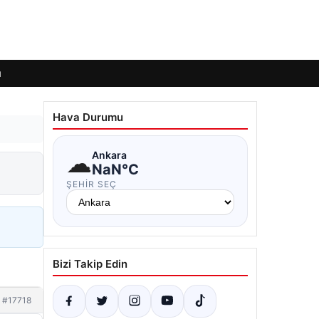
ı
Hava Durumu
☁
Ankara
NaN°C
ŞEHIR SEÇ
Bizi Takip Edin
#17718