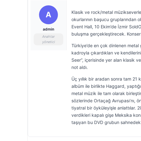
Klasik ve rock/metal müzikseverler
A
okurlarının başucu gruplarından 
Event Hall, 10 Ekim’de İzmir Sold
admin
buluşma gerçekleştirecek. Konserle
Anahtar
yönetici
Türkiye’de en çok dinlenen metal 
kadroyla çıkardıkları ve kendilerin
Seer”, içerisinde yer alan klasik 
not aldı.
Üç yıllık bir aradan sonra tam 21 
albüm ile birlikte Haggard, yaptığı
metal müzik ile tam olarak birleşti
sözlerinde Ortaçağ Avrupası’nı, ön
tiyatral bir öyküleyişle anlattılar
verdikleri kapalı gişe Meksika kon
taşıyan bu DVD grubun sahnedeki p