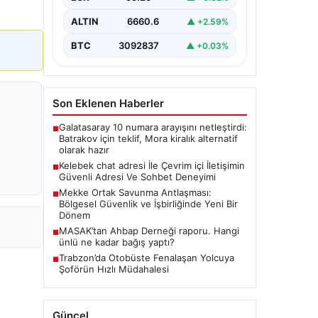
tarzda irtibat kurması kritik bir önem
ifade etmektedir. Halen…
ALTIN
6660.6
▲ +2.59%
BTC
3092837
▲ +0.03%
Son Eklenen Haberler
Galatasaray 10 numara arayışını netleştirdi:
■
Batrakov için teklif, Mora kiralık alternatif
olarak hazır
Kelebek chat adresi İle Çevrim içi İletişimin
■
Güvenli Adresi Ve Sohbet Deneyimi
Mekke Ortak Savunma Antlaşması:
■
Bölgesel Güvenlik ve İşbirliğinde Yeni Bir
Dönem
MASAK’tan Ahbap Derneği raporu. Hangi
■
ünlü ne kadar bağış yaptı?
Trabzon’da Otobüste Fenalaşan Yolcuya
■
Şoförün Hızlı Müdahalesi
Güncel