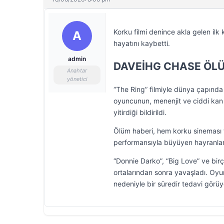
Korku filmi denince akla gelen il
A
hayatını kaybetti.
admin
DAVEİHG CHASE ÖLÜ
Anahtar
yönetici
“The Ring” filmiyle dünya çapında 
oyuncunun, menenjit ve ciddi kan 
yitirdiği bildirildi.
Ölüm haberi, hem korku sineması tu
performansıyla büyüyen hayranlar
“Donnie Darko”, “Big Love” ve birç
ortalarından sonra yavaşladı. Oyu
nedeniyle bir süredir tedavi görü