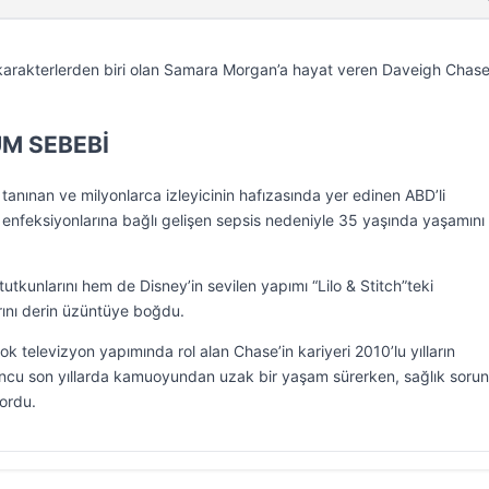
k karakterlerden biri olan Samara Morgan’a hayat veren Daveigh Chas
M SEBEBİ
tanınan ve milyonlarca izleyicinin hafızasında yer edinen ABD’li
enfeksiyonlarına bağlı gelişen sepsis nedeniyle 35 yaşında yaşamını
tkunlarını hem de Disney’in sevilen yapımı “Lilo & Stitch”teki
ını derin üzüntüye boğdu.
ok televizyon yapımında rol alan Chase’in kariyeri 2010’lu yılların
ncu son yıllarda kamuoyundan uzak bir yaşam sürerken, sağlık sorunl
yordu.