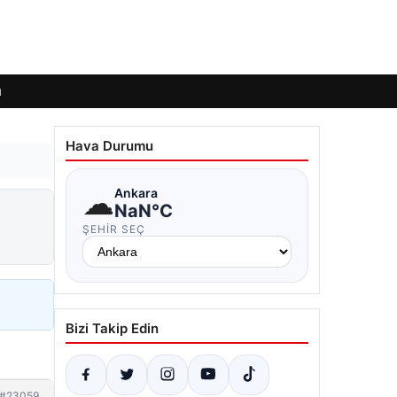
ı
Hava Durumu
☁
Ankara
NaN°C
ŞEHIR SEÇ
Bizi Takip Edin
#23059