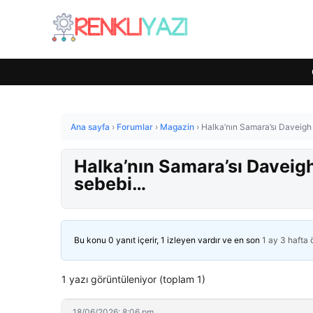
Ana sayfa
›
Forumlar
›
Magazin
›
Halka’nın Samara’sı Daveigh
Halka’nın Samara’sı Daveig
sebebi…
Bu konu 0 yanıt içerir, 1 izleyen vardır ve en son
1 ay 3 hafta
1 yazı görüntüleniyor (toplam 1)
18/06/2026: 8:06 pm