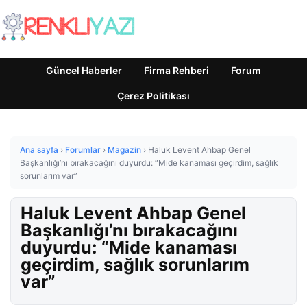
Güncel Haberler
Firma Rehberi
Forum
Çerez Politikası
Ana sayfa
›
Forumlar
›
Magazin
›
Haluk Levent Ahbap Genel
Başkanlığı’nı bırakacağını duyurdu: “Mide kanaması geçirdim, sağlık
sorunlarım var”
Haluk Levent Ahbap Genel
Başkanlığı’nı bırakacağını
duyurdu: “Mide kanaması
geçirdim, sağlık sorunlarım
var”