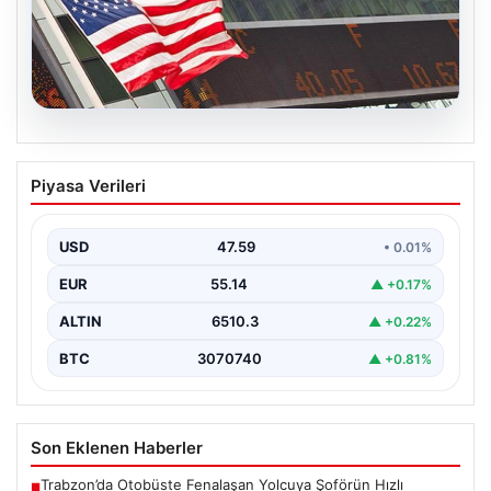
05.08.2026
FED faiz kararı ne zaman açıklanacak?
Piyasa Verileri
Nisan ayı faiz beklentisi belli oldu
USD
47.59
• 0.01%
EUR
55.14
▲ +0.17%
ALTIN
6510.3
▲ +0.22%
BTC
3070740
▲ +0.81%
Son Eklenen Haberler
Trabzon’da Otobüste Fenalaşan Yolcuya Şoförün Hızlı
■