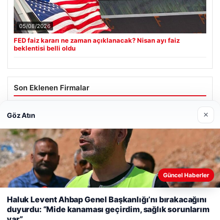
05/08/2026
FED faiz kararı ne zaman açıklanacak? Nisan ayı faiz
beklentisi belli oldu
Son Eklenen Firmalar
×
Göz Atın
Güncel Haberler
Web sitemizi nasıl kullandığınızı daha iyi anlayabilmek,
deneyiminizi kişiselleştirmek ve geliştirmek amacıyla çerezler
Haluk Levent Ahbap Genel Başkanlığı’nı bırakacağını
kullanıyoruz.
Çerez Politikamız
duyurdu: “Mide kanaması geçirdim, sağlık sorunlarım
var”
Reddet
Kabul Et