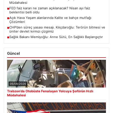
Müdahalesi
FED faiz kararı ne zaman açıklanacak? Nisan ayı faiz
■
beklentisi belli oldu
Açık Hava Yaşam alanlarında Kalite ve bahçe mutfağı
■
Çözümleri
CHP’den süreç yasası mesajı. Kılıçdaroğlu: Terörün bitmesi ve
■
üniter devlet kırmızı çizgimiz
Sağlık Bakanı Memişoğlu: Anne Sütü, En Sağlıklı Başlangıçtır
■
Güncel
05/08/2026
Trabzon’da Otobüste Fenalaşan Yolcuya Şoförün Hızlı
Müdahalesi