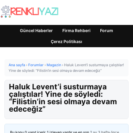
Güncel Haberler
Firma Rehberi
Forum
Çerez Politikası
Ana sayfa
›
Forumlar
›
Magazin
›
Haluk Levent’i susturmaya çalıştılar!
Yine de söyledi: “Filistin’in sesi olmaya devam edeceğiz”
Haluk Levent’i susturmaya
çalıştılar! Yine de söyledi:
“Filistin’in sesi olmaya devam
edeceğiz”
Bu konu 0 yanıt içerir, 1 izleyen vardır ve en son
2 ay 3 hafta önce