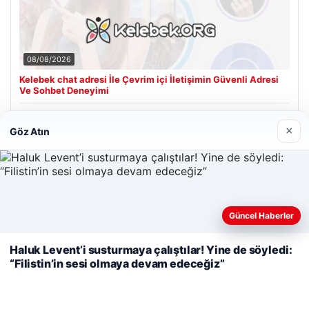
08/08/2026
Kelebek chat adresi İle Çevrim içi İletişimin Güvenli Adresi
Ve Sohbet Deneyimi
×
Göz Atın
Son Eklenen Firmalar
Cengiz Sigorta
23/06/2026
Web sitemizi nasıl kullandığınızı daha iyi anlayabilmek,
Güncel Haberler
deneyiminizi kişiselleştirmek ve geliştirmek amacıyla çerezler
kullanıyoruz.
Çerez Politikamız
Haluk Levent’i susturmaya çalıştılar! Yine de söyledi:
“Filistin’in sesi olmaya devam edeceğiz”
Reddet
Kabul Et
© 2026 Renkli Yazı – Güncel Haberler