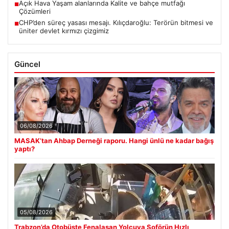
Açık Hava Yaşam alanlarında Kalite ve bahçe mutfağı
■
Çözümleri
CHP’den süreç yasası mesajı. Kılıçdaroğlu: Terörün bitmesi ve
■
üniter devlet kırmızı çizgimiz
Güncel
06/08/2026
MASAK’tan Ahbap Derneği raporu. Hangi ünlü ne kadar bağış
yaptı?
05/08/2026
Trabzon’da Otobüste Fenalaşan Yolcuya Şoförün Hızlı