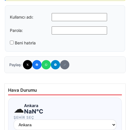
Kullanıcı adı:
Parola:
Beni hatırla
Paylaş:
Hava Durumu
☁
Ankara
NaN°C
ŞEHIR SEÇ