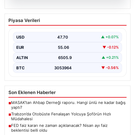
05.08.2026
Trabzon’da Otobüste Fenalaşan
Piyasa Verileri
Yolcuya Şoförün Hızlı Müdahalesi
Trabzon'da halk otobüsünde aniden rahatsızlanan 76
yaşındaki yolcu Hasan Öner’in hayatı, şoför Sinan
USD
47.70
▲ +0.07%
Erdoğan’ın…
EUR
55.06
▼ -0.12%
ALTIN
6505.9
▲ +0.21%
BTC
3053964
▼ -0.56%
Son Eklenen Haberler
MASAK’tan Ahbap Derneği raporu. Hangi ünlü ne kadar bağış
■
yaptı?
Trabzon’da Otobüste Fenalaşan Yolcuya Şoförün Hızlı
■
Müdahalesi
FED faiz kararı ne zaman açıklanacak? Nisan ayı faiz
■
beklentisi belli oldu