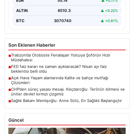
EUR
55.14
▲ +0.17%
ALTIN
6510.3
▲ +0.22%
BTC
3070740
▲ +0.81%
Son Eklenen Haberler
Trabzon’da Otobüste Fenalaşan Yolcuya Şoförün Hızlı
■
Müdahalesi
FED faiz kararı ne zaman açıklanacak? Nisan ayı faiz
■
beklentisi belli oldu
Açık Hava Yaşam alanlarında Kalite ve bahçe mutfağı
■
Çözümleri
CHP’den süreç yasası mesajı. Kılıçdaroğlu: Terörün bitmesi ve
■
üniter devlet kırmızı çizgimiz
Sağlık Bakanı Memişoğlu: Anne Sütü, En Sağlıklı Başlangıçtır
■
Güncel