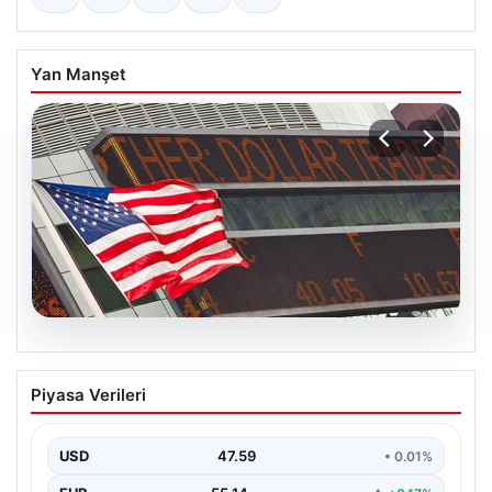
Yan Manşet
05.08.2026
FED faiz kararı ne zaman açıklanacak?
Piyasa Verileri
Nisan ayı faiz beklentisi belli oldu
USD
47.59
• 0.01%