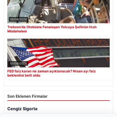
05/08/2026
Trabzon’da Otobüste Fenalaşan Yolcuya Şoförün Hızlı
Müdahalesi
05/08/2026
FED faiz kararı ne zaman açıklanacak? Nisan ayı faiz
beklentisi belli oldu
Son Eklenen Firmalar
Cengiz Sigorta
23/06/2026