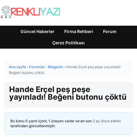
Güncel Haberler
Firma Rehberi
Forum
Çerez Politikası
Ana sayfa
›
Forumlar
›
Magazin
›
Hande Erçel peş peşe yayınladı!
Beğeni butonu çöktü
Hande Erçel peş peşe
yayınladı! Beğeni butonu çöktü
Bu konu 0 yanıt içerir, 1 izleyen vardır ve en son
2 ay önce
admin
tarafından güncellenmiştir.