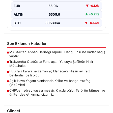
EUR
55.06
▼ -0.12%
ALTIN
6505.9
▲ +0.21%
BTC
3053964
▼ -0.56%
Son Eklenen Haberler
MASAK’tan Ahbap Derneği raporu. Hangi ünlü ne kadar bağış
■
yaptı?
Trabzon’da Otobüste Fenalaşan Yolcuya Şoförün Hızlı
■
Müdahalesi
FED faiz kararı ne zaman açıklanacak? Nisan ayı faiz
■
beklentisi belli oldu
Açık Hava Yaşam alanlarında Kalite ve bahçe mutfağı
■
Çözümleri
CHP’den süreç yasası mesajı. Kılıçdaroğlu: Terörün bitmesi ve
■
üniter devlet kırmızı çizgimiz
Güncel