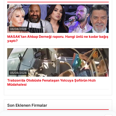
06/08/2026
MASAK’tan Ahbap Derneği raporu. Hangi ünlü ne kadar bağış
yaptı?
05/08/2026
Trabzon’da Otobüste Fenalaşan Yolcuya Şoförün Hızlı
Müdahalesi
Son Eklenen Firmalar