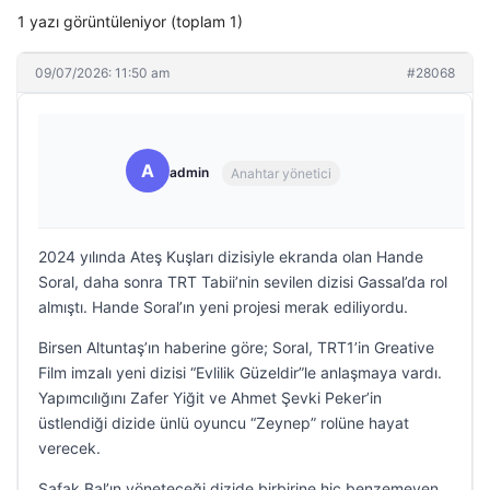
1 yazı görüntüleniyor (toplam 1)
09/07/2026: 11:50 am
#28068
A
admin
Anahtar yönetici
2024 yılında Ateş Kuşları dizisiyle ekranda olan Hande
Soral, daha sonra TRT Tabii’nin sevilen dizisi Gassal’da rol
almıştı. Hande Soral’ın yeni projesi merak ediliyordu.
Birsen Altuntaş’ın haberine göre; Soral, TRT1’in Greative
Film imzalı yeni dizisi “Evlilik Güzeldir”le anlaşmaya vardı.
Yapımcılığını Zafer Yiğit ve Ahmet Şevki Peker’in
üstlendiği dizide ünlü oyuncu “Zeynep” rolüne hayat
verecek.
Şafak Bal’ın yöneteceği dizide birbirine hiç benzemeyen