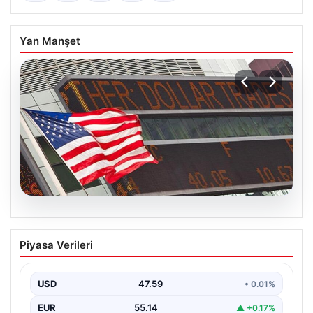
Yan Manşet
05.08.2026
FED faiz kararı ne zaman açıklanacak?
Piyasa Verileri
Nisan ayı faiz beklentisi belli oldu
USD
47.59
• 0.01%
EUR
55.14
▲ +0.17%