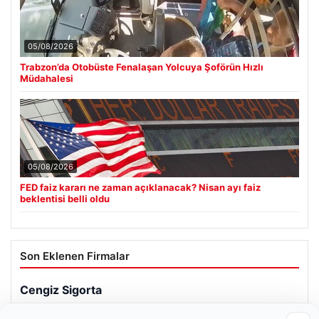
05/08/2026
Trabzon’da Otobüste Fenalaşan Yolcuya Şoförün Hızlı
Müdahalesi
05/08/2026
FED faiz kararı ne zaman açıklanacak? Nisan ayı faiz
beklentisi belli oldu
Son Eklenen Firmalar
Cengiz Sigorta
23/06/2026