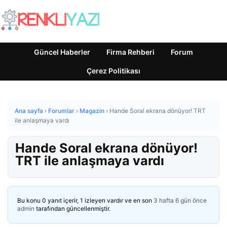
Güncel Haberler
Firma Rehberi
Forum
Çerez Politikası
Ana sayfa
›
Forumlar
›
Magazin
›
Hande Soral ekrana dönüyor! TRT
ile anlaşmaya vardı
Hande Soral ekrana dönüyor!
TRT ile anlaşmaya vardı
Bu konu 0 yanıt içerir, 1 izleyen vardır ve en son
3 hafta 6 gün önce
admin
tarafından güncellenmiştir.