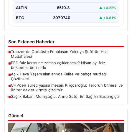
ALTIN
6510.3
▲ +0.22%
BTC
3070740
▲ +0.81%
Son Eklenen Haberler
Trabzon’da Otobüste Fenalaşan Yolcuya Şoförün Hızlı
■
Müdahalesi
FED faiz kararı ne zaman açıklanacak? Nisan ayı faiz
■
beklentisi belli oldu
Açık Hava Yaşam alanlarında Kalite ve bahçe mutfağı
■
Çözümleri
CHP’den süreç yasası mesajı. Kılıçdaroğlu: Terörün bitmesi ve
■
üniter devlet kırmızı çizgimiz
Sağlık Bakanı Memişoğlu: Anne Sütü, En Sağlıklı Başlangıçtır
■
Güncel