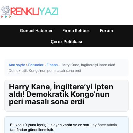
Güncel Haberler
Firma Rehberi
Forum
Çerez Politikası
Ana sayfa
›
Forumlar
›
Finans
›
Harry Kane, İngiltere’yi ipten aldı!
Demokratik Kongo’nun peri masalı sona erdi
Harry Kane, İngiltere’yi ipten
aldı! Demokratik Kongo’nun
peri masalı sona erdi
Bu konu 0 yanıt içerir, 1 izleyen vardır ve en son
1 ay önce
admin
tarafından güncellenmiştir.