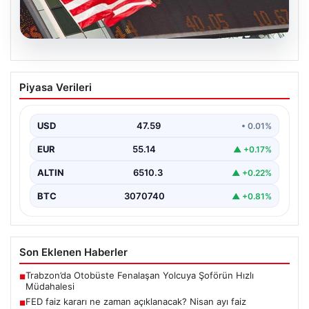
05.08.2026
FED faiz kararı ne zaman açıklanacak?
Piyasa Verileri
Nisan ayı faiz beklentisi belli oldu
USD
47.59
• 0.01%
EUR
55.14
▲ +0.17%
ALTIN
6510.3
▲ +0.22%
BTC
3070740
▲ +0.81%
Son Eklenen Haberler
Trabzon’da Otobüste Fenalaşan Yolcuya Şoförün Hızlı
■
Müdahalesi
FED faiz kararı ne zaman açıklanacak? Nisan ayı faiz
■