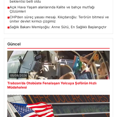
beklentisi belli oldu
Açık Hava Yaşam alanlarında Kalite ve bahçe mutfağı
■
Çözümleri
CHP’den süreç yasası mesajı. Kılıçdaroğlu: Terörün bitmesi ve
■
üniter devlet kırmızı çizgimiz
Sağlık Bakanı Memişoğlu: Anne Sütü, En Sağlıklı Başlangıçtır
■
Güncel
05/08/2026
Trabzon’da Otobüste Fenalaşan Yolcuya Şoförün Hızlı
Müdahalesi