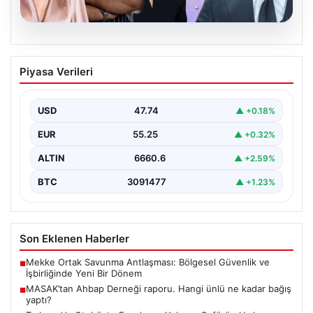
06.08.2026
MASAK’tan Ahbap Derneği raporu.
Piyasa Verileri
Hangi ünlü ne kadar bağış yaptı?
{"title": "MASAK'tan Ahbap Derneği Raporu: Ünlülerin
Bağışları ve Paranın Akibeti", "content": "Son dönemde
USD
47.74
▲ +0.18%
kamuoyunun…
EUR
55.25
▲ +0.32%
ALTIN
6660.6
▲ +2.59%
BTC
3091477
▲ +1.23%
Son Eklenen Haberler
Mekke Ortak Savunma Antlaşması: Bölgesel Güvenlik ve
■
İşbirliğinde Yeni Bir Dönem
MASAK’tan Ahbap Derneği raporu. Hangi ünlü ne kadar bağış
■
yaptı?