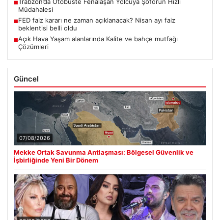
Trabzon’da Otobüste Fenalaşan Yolcuya Şoförün Hızlı
■
Müdahalesi
FED faiz kararı ne zaman açıklanacak? Nisan ayı faiz
■
beklentisi belli oldu
Açık Hava Yaşam alanlarında Kalite ve bahçe mutfağı
■
Çözümleri
Güncel
07/08/2026
Mekke Ortak Savunma Antlaşması: Bölgesel Güvenlik ve
İşbirliğinde Yeni Bir Dönem