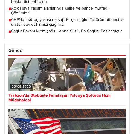
beklentisi belli oldu
Açık Hava Yaşam alanlarında Kalite ve bahçe mutfağı
■
Çözümleri
CHP’den süreç yasası mesajı. Kılıçdaroğlu: Terörün bitmesi ve
■
üniter devlet kırmızı çizgimiz
Sağlık Bakanı Memişoğlu: Anne Sütü, En Sağlıklı Başlangıçtır
■
Güncel
05/08/2026
Trabzon’da Otobüste Fenalaşan Yolcuya Şoförün Hızlı
Müdahalesi