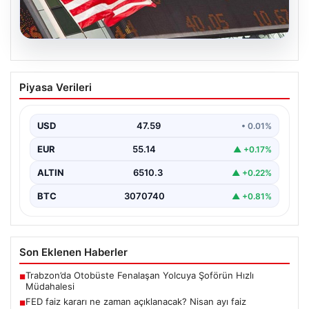
05.08.2026
FED faiz kararı ne zaman açıklanacak?
Piyasa Verileri
Nisan ayı faiz beklentisi belli oldu
USD
47.59
• 0.01%
EUR
55.14
▲ +0.17%
ALTIN
6510.3
▲ +0.22%
BTC
3070740
▲ +0.81%
Son Eklenen Haberler
Trabzon’da Otobüste Fenalaşan Yolcuya Şoförün Hızlı
■
Müdahalesi
FED faiz kararı ne zaman açıklanacak? Nisan ayı faiz
■