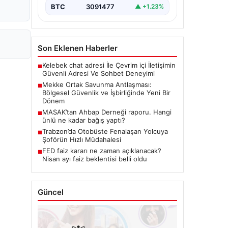
BTC
3091477
▲ +1.23%
Son Eklenen Haberler
Kelebek chat adresi İle Çevrim içi İletişimin
■
Güvenli Adresi Ve Sohbet Deneyimi
Mekke Ortak Savunma Antlaşması:
■
Bölgesel Güvenlik ve İşbirliğinde Yeni Bir
Dönem
MASAK’tan Ahbap Derneği raporu. Hangi
■
ünlü ne kadar bağış yaptı?
Trabzon’da Otobüste Fenalaşan Yolcuya
■
Şoförün Hızlı Müdahalesi
FED faiz kararı ne zaman açıklanacak?
■
Nisan ayı faiz beklentisi belli oldu
Güncel