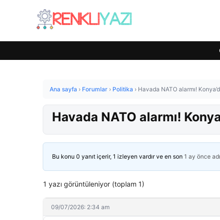
Ana sayfa
›
Forumlar
›
Politika
›
Havada NATO alarmı! Konya’dan
Havada NATO alarmı! Konya’d
Bu konu 0 yanıt içerir, 1 izleyen vardır ve en son
1 ay önce
ad
1 yazı görüntüleniyor (toplam 1)
09/07/2026: 2:34 am