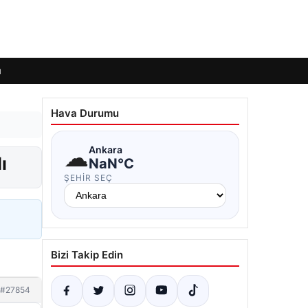
ı
Hava Durumu
☁
Ankara
ı
NaN°C
ŞEHIR SEÇ
Bizi Takip Edin
#27854