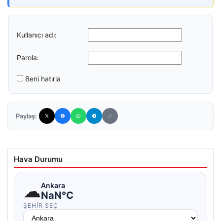
Kullanıcı adı:
Parola:
Beni hatırla
Paylaş:
Hava Durumu
☁
Ankara
NaN°C
ŞEHIR SEÇ