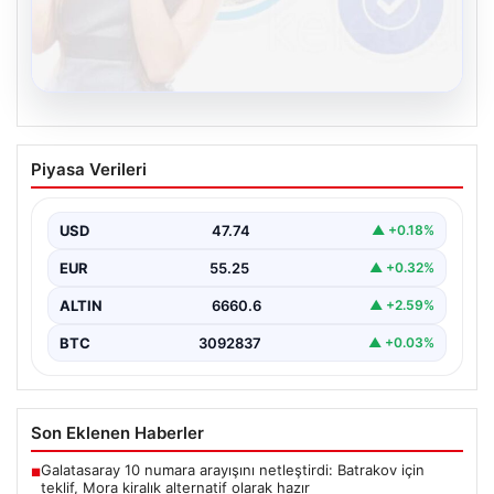
08.08.2026
Kelebek chat adresi İle Çevrim içi
Piyasa Verileri
İletişimin Güvenli Adresi Ve Sohbet
Deneyimi
USD
47.74
▲ +0.18%
Sanal çağında bireylerin kaliteli bir tarzda irtibat kurması
kritik bir önem ifade etmektedir. Halen…
EUR
55.25
▲ +0.32%
ALTIN
6660.6
▲ +2.59%
BTC
3092837
▲ +0.03%
Son Eklenen Haberler
Galatasaray 10 numara arayışını netleştirdi: Batrakov için
■
teklif, Mora kiralık alternatif olarak hazır