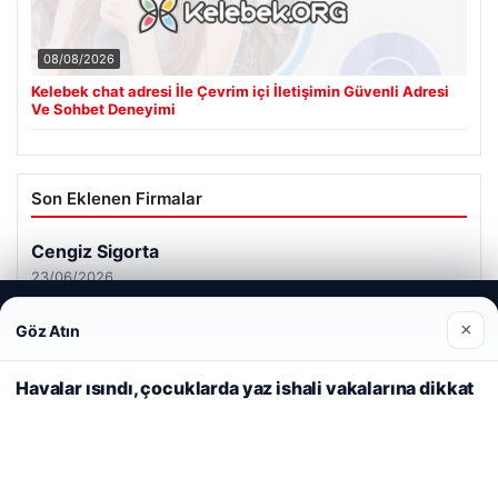
08/08/2026
Kelebek chat adresi İle Çevrim içi İletişimin Güvenli Adresi
Ve Sohbet Deneyimi
Son Eklenen Firmalar
Cengiz Sigorta
23/06/2026
Web sitemizi nasıl kullandığınızı daha iyi anlayabilmek,
×
Göz Atın
deneyiminizi kişiselleştirmek ve geliştirmek amacıyla çerezler
kullanıyoruz.
Çerez Politikamız
Havalar ısındı, çocuklarda yaz ishali vakalarına dikkat
Reddet
Kabul Et
© 2026 Renkli Yazı – Güncel Haberler
ri
Tercüme Bürosu
|
Malta Dil Okulu
|
lemagrup.com.tr