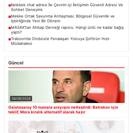
Kelebek chat adresi İle Çevrim içi İletişimin Güvenli Adresi Ve
■
Sohbet Deneyimi
Mekke Ortak Savunma Antlaşması: Bölgesel Güvenlik ve
■
İşbirliğinde Yeni Bir Dönem
MASAK’tan Ahbap Derneği raporu. Hangi ünlü ne kadar bağış
■
yaptı?
Trabzon’da Otobüste Fenalaşan Yolcuya Şoförün Hızlı
■
Müdahalesi
Güncel
08/08/2026
Galatasaray 10 numara arayışını netleştirdi: Batrakov için
teklif, Mora kiralık alternatif olarak hazır