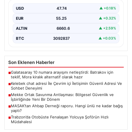
Deneyimi
USD
47.74
▲ +0.18%
Sanal çağında bireylerin kaliteli bir tarzda irtibat kurması
kritik bir önem ifade etmektedir. Halen…
EUR
55.25
▲ +0.32%
ALTIN
6660.6
▲ +2.59%
BTC
3092837
▲ +0.03%
Son Eklenen Haberler
Galatasaray 10 numara arayışını netleştirdi: Batrakov için
■
teklif, Mora kiralık alternatif olarak hazır
Kelebek chat adresi İle Çevrim içi İletişimin Güvenli Adresi Ve
■
Sohbet Deneyimi
Mekke Ortak Savunma Antlaşması: Bölgesel Güvenlik ve
■
İşbirliğinde Yeni Bir Dönem
MASAK’tan Ahbap Derneği raporu. Hangi ünlü ne kadar bağış
■
yaptı?
Trabzon’da Otobüste Fenalaşan Yolcuya Şoförün Hızlı
■
Müdahalesi