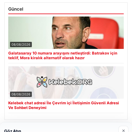
Güncel
08/08/2026
Galatasaray 10 numara arayışını netleştirdi: Batrakov için
teklif, Mora kiralık alternatif olarak hazır
08/08/2026
Kelebek chat adresi İle Çevrim içi İletişimin Güvenli Adresi
Ve Sohbet Deneyimi
×
Göz Atın
Son Eklenen Firmalar