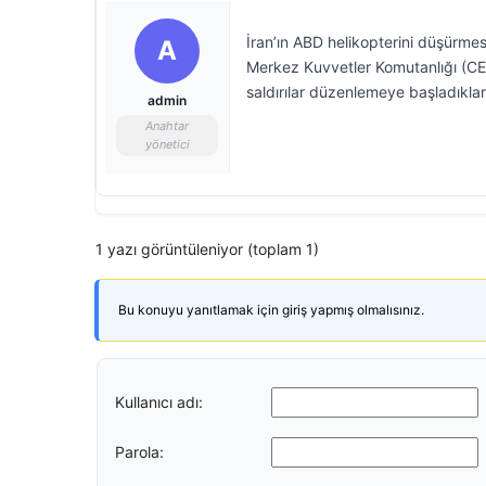
İran’ın ABD helikopterini düşürme
A
Merkez Kuvvetler Komutanlığı (CEN
saldırılar düzenlemeye başladıkları
admin
Anahtar
yönetici
1 yazı görüntüleniyor (toplam 1)
Bu konuyu yanıtlamak için giriş yapmış olmalısınız.
Kullanıcı adı:
Parola: