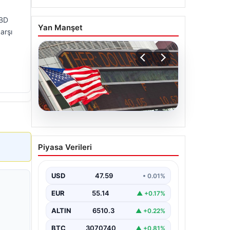
ABD
Yan Manşet
arşı
05.08.2026
FED faiz kararı ne zaman
Piyasa Verileri
açıklanacak? Nisan ayı
faiz beklentisi belli oldu
USD
47.59
• 0.01%
EUR
55.14
▲ +0.17%
ALTIN
6510.3
▲ +0.22%
BTC
3070740
▲ +0.81%