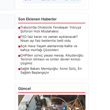
Son Eklenen Haberler
Trabzon’da Otobüste Fenalaşan Yolcuya
■
Şoförün Hızlı Müdahalesi
FED faiz kararı ne zaman açıklanacak?
■
Nisan ayı faiz beklentisi belli oldu
Açık Hava Yaşam alanlarında Kalite ve
■
bahçe mutfağı Çözümleri
CHP’den süreç yasası mesajı. Kılıçdaroğlu:
■
Terörün bitmesi ve üniter devlet kırmızı
çizgimiz
Sağlık Bakanı Memişoğlu: Anne Sütü, En
■
Sağlıklı Başlangıçtır
Güncel