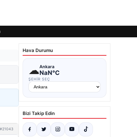
ı
Hava Durumu
☁
Ankara
NaN°C
ŞEHIR SEÇ
Bizi Takip Edin
#21043