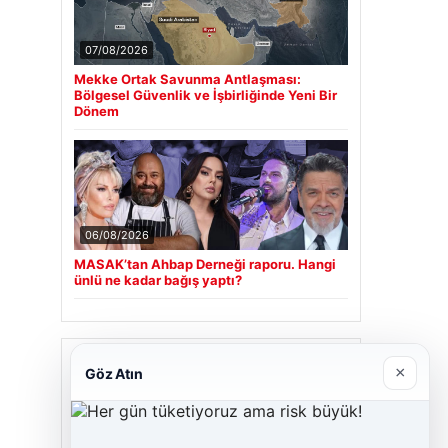
07/08/2026
Mekke Ortak Savunma Antlaşması:
Bölgesel Güvenlik ve İşbirliğinde Yeni Bir
Dönem
06/08/2026
MASAK’tan Ahbap Derneği raporu. Hangi
ünlü ne kadar bağış yaptı?
Son Eklenen Firmalar
×
Göz Atın
Cengiz Sigorta
23/06/2026