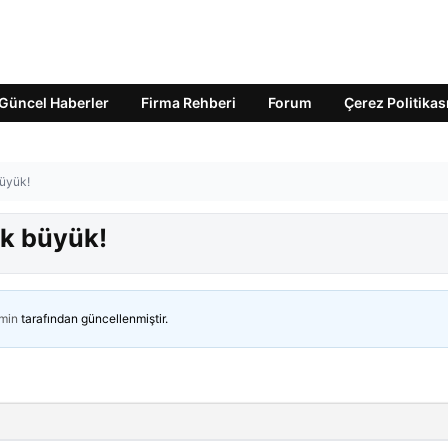
Güncel Haberler
Firma Rehberi
Forum
Çerez Politikas
büyük!
sk büyük!
min
tarafından güncellenmiştir.