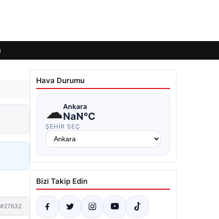
ı
Hava Durumu
☁
Ankara
NaN°C
ŞEHIR SEÇ
Bizi Takip Edin
#27632