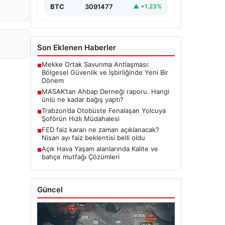
BTC
3091477
▲ +1.23%
Son Eklenen Haberler
Mekke Ortak Savunma Antlaşması:
■
Bölgesel Güvenlik ve İşbirliğinde Yeni Bir
Dönem
MASAK’tan Ahbap Derneği raporu. Hangi
■
ünlü ne kadar bağış yaptı?
Trabzon’da Otobüste Fenalaşan Yolcuya
■
Şoförün Hızlı Müdahalesi
FED faiz kararı ne zaman açıklanacak?
■
Nisan ayı faiz beklentisi belli oldu
Açık Hava Yaşam alanlarında Kalite ve
■
bahçe mutfağı Çözümleri
Güncel