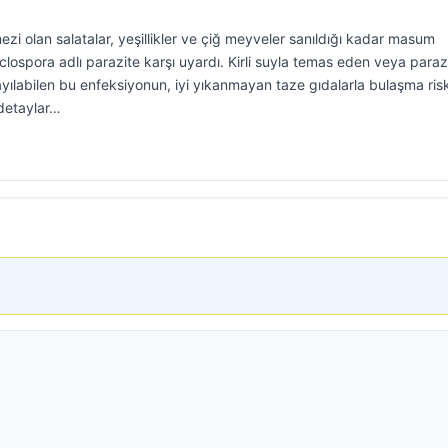
ezi olan salatalar, yeşillikler ve çiğ meyveler sanıldığı kadar masum
yclospora adlı parazite karşı uyardı. Kirli suyla temas eden veya paraz
yayılabilen bu enfeksiyonun, iyi yıkanmayan taze gıdalarla bulaşma risk
n detaylar…