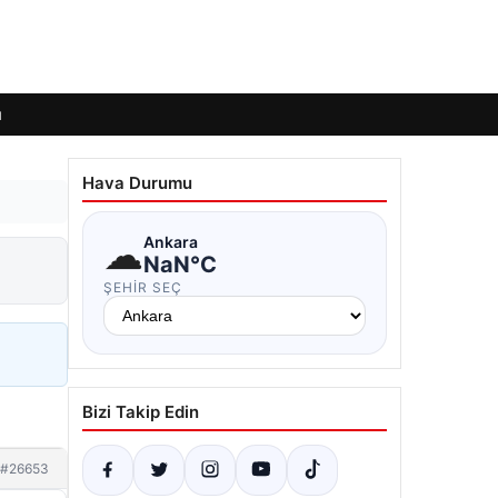
ı
Hava Durumu
☁
Ankara
NaN°C
ŞEHIR SEÇ
Bizi Takip Edin
#26653