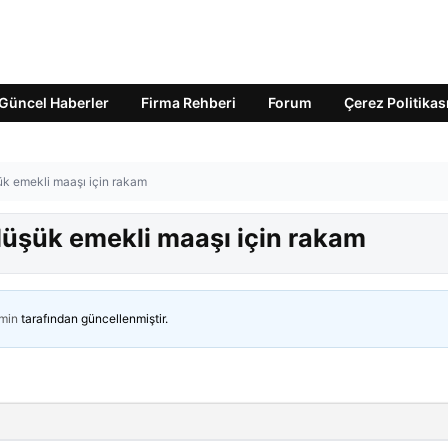
Güncel Haberler
Firma Rehberi
Forum
Çerez Politikas
şük emekli maaşı için rakam
 düşük emekli maaşı için rakam
min
tarafından güncellenmiştir.