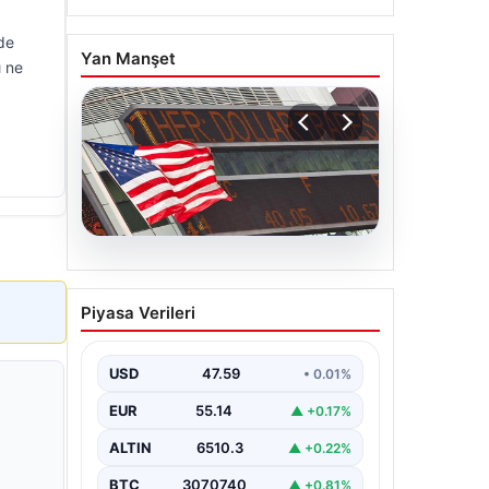
zde
Yan Manşet
ı ne
05.08.2026
FED faiz kararı ne zaman
Piyasa Verileri
açıklanacak? Nisan ayı
faiz beklentisi belli oldu
USD
47.59
• 0.01%
EUR
55.14
▲ +0.17%
ALTIN
6510.3
▲ +0.22%
BTC
3070740
▲ +0.81%