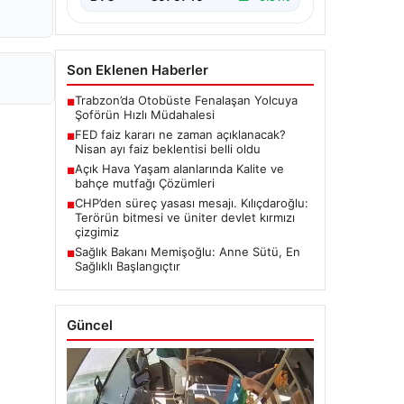
Son Eklenen Haberler
Trabzon’da Otobüste Fenalaşan Yolcuya
■
Şoförün Hızlı Müdahalesi
FED faiz kararı ne zaman açıklanacak?
■
Nisan ayı faiz beklentisi belli oldu
Açık Hava Yaşam alanlarında Kalite ve
■
bahçe mutfağı Çözümleri
CHP’den süreç yasası mesajı. Kılıçdaroğlu:
■
Terörün bitmesi ve üniter devlet kırmızı
çizgimiz
Sağlık Bakanı Memişoğlu: Anne Sütü, En
■
Sağlıklı Başlangıçtır
Güncel