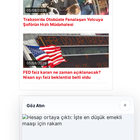
05/08/2026
Trabzon’da Otobüste Fenalaşan Yolcuya
Şoförün Hızlı Müdahalesi
05/08/2026
FED faiz kararı ne zaman açıklanacak?
Nisan ayı faiz beklentisi belli oldu
Son Eklenen Firmalar
×
Göz Atın
Cengiz Sigorta
23/06/2026