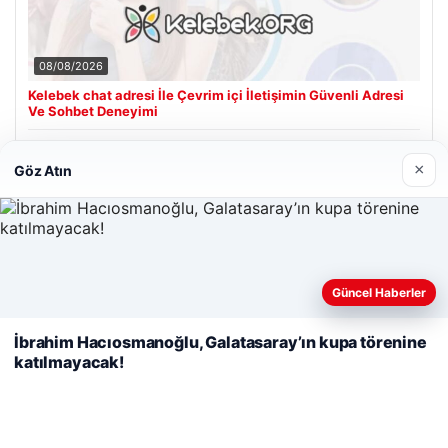
08/08/2026
Kelebek chat adresi İle Çevrim içi İletişimin Güvenli Adresi
Ve Sohbet Deneyimi
×
Göz Atın
Son Eklenen Firmalar
Cengiz Sigorta
23/06/2026
Web sitemizi nasıl kullandığınızı daha iyi anlayabilmek,
Güncel Haberler
deneyiminizi kişiselleştirmek ve geliştirmek amacıyla çerezler
kullanıyoruz.
Çerez Politikamız
İbrahim Hacıosmanoğlu, Galatasaray’ın kupa törenine
katılmayacak!
Reddet
Kabul Et
© 2026 Renkli Yazı – Güncel Haberler