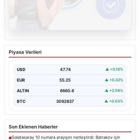
08.08.2026
Kelebek chat adresi İle Çevrim içi
Piyasa Verileri
İletişimin Güvenli Adresi Ve Sohbet
Deneyimi
USD
47.74
▲ +0.18%
Sanal çağında bireylerin kaliteli bir tarzda irtibat kurması
kritik bir önem ifade etmektedir. Halen…
EUR
55.25
▲ +0.32%
ALTIN
6660.6
▲ +2.59%
BTC
3092837
▲ +0.03%
Son Eklenen Haberler
Galatasaray 10 numara arayışını netleştirdi: Batrakov için
■