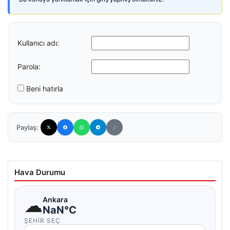
Kullanıcı adı:
Parola:
Beni hatırla
Paylaş:
Hava Durumu
☁
Ankara
NaN°C
ŞEHIR SEÇ