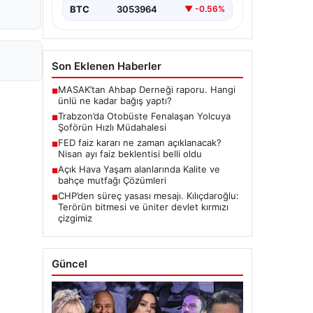
BTC
3053964
▼ -0.56%
Son Eklenen Haberler
MASAK’tan Ahbap Derneği raporu. Hangi
■
ünlü ne kadar bağış yaptı?
Trabzon’da Otobüste Fenalaşan Yolcuya
■
Şoförün Hızlı Müdahalesi
FED faiz kararı ne zaman açıklanacak?
■
Nisan ayı faiz beklentisi belli oldu
Açık Hava Yaşam alanlarında Kalite ve
■
bahçe mutfağı Çözümleri
CHP’den süreç yasası mesajı. Kılıçdaroğlu:
■
Terörün bitmesi ve üniter devlet kırmızı
çizgimiz
Güncel