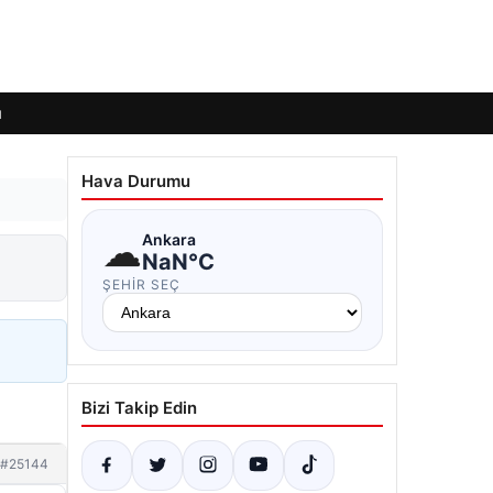
ı
Hava Durumu
☁
Ankara
NaN°C
ŞEHIR SEÇ
Bizi Takip Edin
#25144