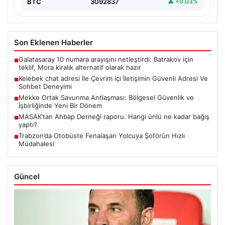
BTC
3092837
▲ +0.03%
Son Eklenen Haberler
Galatasaray 10 numara arayışını netleştirdi: Batrakov için
■
teklif, Mora kiralık alternatif olarak hazır
Kelebek chat adresi İle Çevrim içi İletişimin Güvenli Adresi Ve
■
Sohbet Deneyimi
Mekke Ortak Savunma Antlaşması: Bölgesel Güvenlik ve
■
İşbirliğinde Yeni Bir Dönem
MASAK’tan Ahbap Derneği raporu. Hangi ünlü ne kadar bağış
■
yaptı?
Trabzon’da Otobüste Fenalaşan Yolcuya Şoförün Hızlı
■
Müdahalesi
Güncel