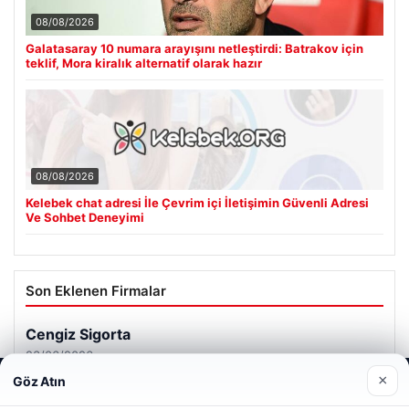
08/08/2026
Galatasaray 10 numara arayışını netleştirdi: Batrakov için
teklif, Mora kiralık alternatif olarak hazır
08/08/2026
Kelebek chat adresi İle Çevrim içi İletişimin Güvenli Adresi
Ve Sohbet Deneyimi
Son Eklenen Firmalar
Cengiz Sigorta
23/06/2026
×
Göz Atın
Web sitemizi nasıl kullandığınızı daha iyi anlayabilmek,
deneyiminizi kişiselleştirmek ve geliştirmek amacıyla çerezler