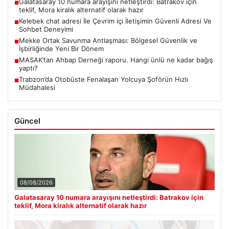
Galatasaray 10 numara arayışını netleştirdi: Batrakov için
■
teklif, Mora kiralık alternatif olarak hazır
Kelebek chat adresi İle Çevrim içi İletişimin Güvenli Adresi Ve
■
Sohbet Deneyimi
Mekke Ortak Savunma Antlaşması: Bölgesel Güvenlik ve
■
İşbirliğinde Yeni Bir Dönem
MASAK’tan Ahbap Derneği raporu. Hangi ünlü ne kadar bağış
■
yaptı?
Trabzon’da Otobüste Fenalaşan Yolcuya Şoförün Hızlı
■
Müdahalesi
Güncel
08/08/2026
Galatasaray 10 numara arayışını netleştirdi: Batrakov için
teklif, Mora kiralık alternatif olarak hazır