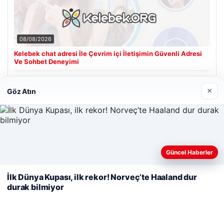
08/08/2026
Kelebek chat adresi İle Çevrim içi İletişimin Güvenli Adresi
Ve Sohbet Deneyimi
×
Göz Atın
Son Eklenen Firmalar
Cengiz Sigorta
23/06/2026
Web sitemizi nasıl kullandığınızı daha iyi anlayabilmek,
Güncel Haberler
deneyiminizi kişiselleştirmek ve geliştirmek amacıyla çerezler
kullanıyoruz.
Çerez Politikamız
İlk Dünya Kupası, ilk rekor! Norveç’te Haaland dur
durak bilmiyor
Reddet
Kabul Et
© 2026 Renkli Yazı – Güncel Haberler