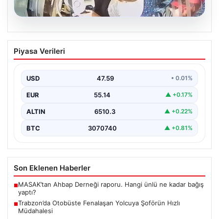
05.08.2026
Trabzon’da Otobüste Fenalaşan
Piyasa Verileri
Yolcuya Şoförün Hızlı Müdahalesi
Trabzon'da halk otobüsünde aniden rahatsızlanan 76
yaşındaki yolcu Hasan Öner’in hayatı, şoför Sinan
USD
47.59
• 0.01%
Erdoğan’ın…
EUR
55.14
▲ +0.17%
ALTIN
6510.3
▲ +0.22%
BTC
3070740
▲ +0.81%
Son Eklenen Haberler
MASAK’tan Ahbap Derneği raporu. Hangi ünlü ne kadar bağış
■
yaptı?
Trabzon’da Otobüste Fenalaşan Yolcuya Şoförün Hızlı
■
Müdahalesi