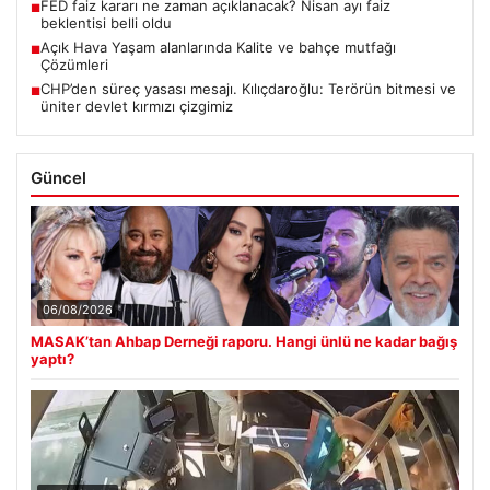
FED faiz kararı ne zaman açıklanacak? Nisan ayı faiz
■
beklentisi belli oldu
Açık Hava Yaşam alanlarında Kalite ve bahçe mutfağı
■
Çözümleri
CHP’den süreç yasası mesajı. Kılıçdaroğlu: Terörün bitmesi ve
■
üniter devlet kırmızı çizgimiz
Güncel
06/08/2026
MASAK’tan Ahbap Derneği raporu. Hangi ünlü ne kadar bağış
yaptı?