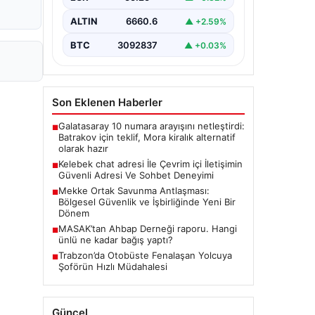
tarzda irtibat kurması kritik bir önem
ifade etmektedir. Halen…
ALTIN
6660.6
▲ +2.59%
BTC
3092837
▲ +0.03%
Son Eklenen Haberler
Galatasaray 10 numara arayışını netleştirdi:
■
Batrakov için teklif, Mora kiralık alternatif
olarak hazır
Kelebek chat adresi İle Çevrim içi İletişimin
■
Güvenli Adresi Ve Sohbet Deneyimi
Mekke Ortak Savunma Antlaşması:
■
Bölgesel Güvenlik ve İşbirliğinde Yeni Bir
Dönem
MASAK’tan Ahbap Derneği raporu. Hangi
■
ünlü ne kadar bağış yaptı?
Trabzon’da Otobüste Fenalaşan Yolcuya
■
Şoförün Hızlı Müdahalesi
Güncel