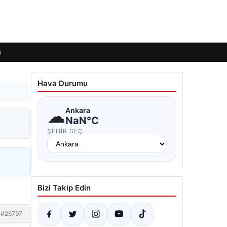
ı
Hava Durumu
☁
Ankara
NaN°C
ŞEHIR SEÇ
Bizi Takip Edin
#26797