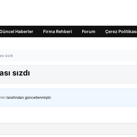
Güncel Haberler
Firma Rehberi
Forum
Çerez Politikas
sı sızdı
ası sızdı
min
tarafından güncellenmiştir.