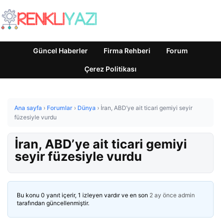
Güncel Haberler
Firma Rehberi
Forum
Çerez Politikası
Ana sayfa
›
Forumlar
›
Dünya
›
İran, ABD’ye ait ticari gemiyi seyir
füzesiyle vurdu
İran, ABD’ye ait ticari gemiyi
seyir füzesiyle vurdu
Bu konu 0 yanıt içerir, 1 izleyen vardır ve en son
2 ay önce
admin
tarafından güncellenmiştir.