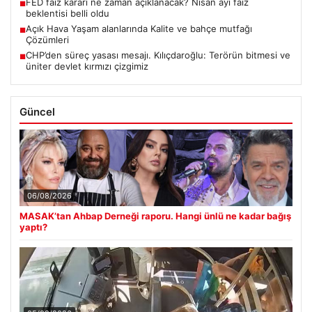
FED faiz kararı ne zaman açıklanacak? Nisan ayı faiz
■
beklentisi belli oldu
Açık Hava Yaşam alanlarında Kalite ve bahçe mutfağı
■
Çözümleri
CHP’den süreç yasası mesajı. Kılıçdaroğlu: Terörün bitmesi ve
■
üniter devlet kırmızı çizgimiz
Güncel
06/08/2026
MASAK’tan Ahbap Derneği raporu. Hangi ünlü ne kadar bağış
yaptı?