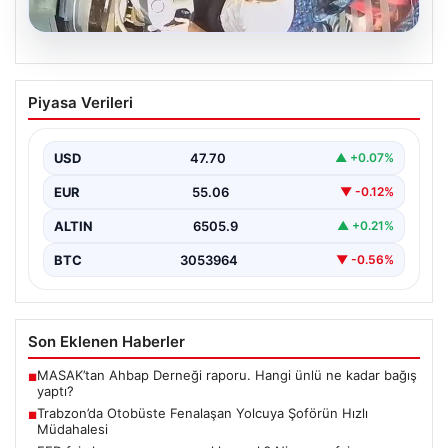
05.08.2026
Trabzon’da Otobüste Fenalaşan
Piyasa Verileri
Yolcuya Şoförün Hızlı Müdahalesi
Trabzon'da halk otobüsünde aniden rahatsızlanan 76
yaşındaki yolcu Hasan Öner’in hayatı, şoför Sinan
USD
47.70
▲ +0.07%
Erdoğan’ın…
EUR
55.06
▼ -0.12%
ALTIN
6505.9
▲ +0.21%
BTC
3053964
▼ -0.56%
Son Eklenen Haberler
MASAK’tan Ahbap Derneği raporu. Hangi ünlü ne kadar bağış
■
yaptı?
Trabzon’da Otobüste Fenalaşan Yolcuya Şoförün Hızlı
■
Müdahalesi