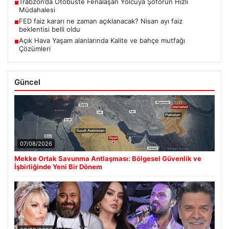
Trabzon’da Otobüste Fenalaşan Yolcuya Şoförün Hızlı
■
Müdahalesi
FED faiz kararı ne zaman açıklanacak? Nisan ayı faiz
■
beklentisi belli oldu
Açık Hava Yaşam alanlarında Kalite ve bahçe mutfağı
■
Çözümleri
Güncel
07/08/2026
Mekke Ortak Savunma Antlaşması: Bölgesel Güvenlik ve
İşbirliğinde Yeni Bir Dönem