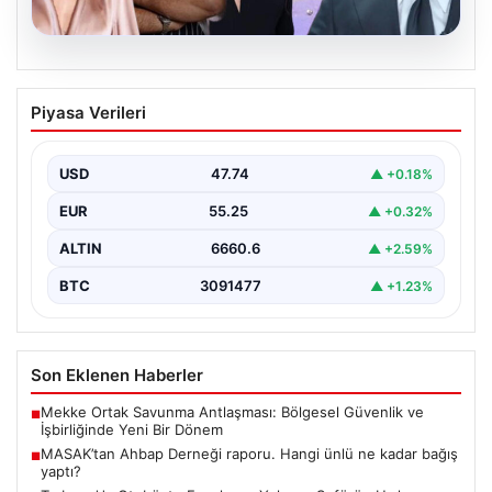
06.08.2026
MASAK’tan Ahbap Derneği raporu.
Piyasa Verileri
Hangi ünlü ne kadar bağış yaptı?
{"title": "MASAK'tan Ahbap Derneği Raporu: Ünlülerin
Bağışları ve Paranın Akibeti", "content": "Son dönemde
USD
47.74
▲ +0.18%
kamuoyunun…
EUR
55.25
▲ +0.32%
ALTIN
6660.6
▲ +2.59%
BTC
3091477
▲ +1.23%
Son Eklenen Haberler
Mekke Ortak Savunma Antlaşması: Bölgesel Güvenlik ve
■
İşbirliğinde Yeni Bir Dönem
MASAK’tan Ahbap Derneği raporu. Hangi ünlü ne kadar bağış
■
yaptı?