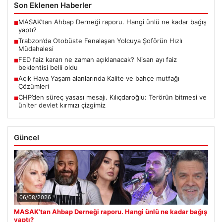
Son Eklenen Haberler
MASAK’tan Ahbap Derneği raporu. Hangi ünlü ne kadar bağış
■
yaptı?
Trabzon’da Otobüste Fenalaşan Yolcuya Şoförün Hızlı
■
Müdahalesi
FED faiz kararı ne zaman açıklanacak? Nisan ayı faiz
■
beklentisi belli oldu
Açık Hava Yaşam alanlarında Kalite ve bahçe mutfağı
■
Çözümleri
CHP’den süreç yasası mesajı. Kılıçdaroğlu: Terörün bitmesi ve
■
üniter devlet kırmızı çizgimiz
Güncel
06/08/2026
MASAK’tan Ahbap Derneği raporu. Hangi ünlü ne kadar bağış
yaptı?