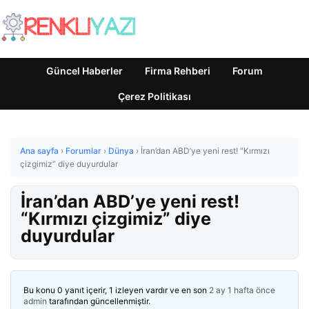
Güncel Haberler
Firma Rehberi
Forum
Çerez Politikası
Ana sayfa
›
Forumlar
›
Dünya
›
İran’dan ABD’ye yeni rest! “Kırmızı
çizgimiz” diye duyurdular
İran’dan ABD’ye yeni rest!
“Kırmızı çizgimiz” diye
duyurdular
Bu konu 0 yanıt içerir, 1 izleyen vardır ve en son
2 ay 1 hafta önce
admin
tarafından güncellenmiştir.