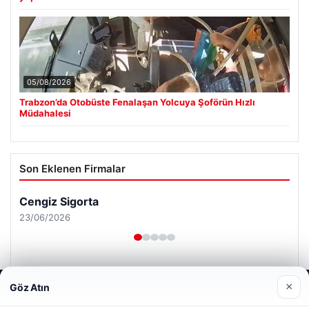
05/08/2026
Trabzon’da Otobüste Fenalaşan Yolcuya Şoförün Hızlı
Müdahalesi
Son Eklenen Firmalar
Cengiz Sigorta
23/06/2026
×
Göz Atın
Web sitemizi nasıl kullandığınızı daha iyi anlayabilmek,
deneyiminizi kişiselleştirmek ve geliştirmek amacıyla çerezler