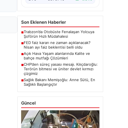
Son Eklenen Haberler
Trabzon’da Otobüste Fenalaşan Yolcuya
■
Şoförün Hızlı Müdahalesi
FED faiz kararı ne zaman açıklanacak?
■
Nisan ayı faiz beklentisi belli oldu
Açık Hava Yaşam alanlarında Kalite ve
■
bahçe mutfağı Çözümleri
CHP’den süreç yasası mesajı. Kılıçdaroğlu:
■
Terörün bitmesi ve üniter devlet kırmızı
çizgimiz
Sağlık Bakanı Memişoğlu: Anne Sütü, En
■
Sağlıklı Başlangıçtır
Güncel