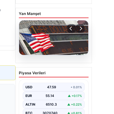
ı
Yan Manşet
05.08.2026
FED faiz kararı ne zaman
Piyasa Verileri
açıklanacak? Nisan ayı
faiz beklentisi belli oldu
USD
47.59
• 0.01%
EUR
55.14
▲ +0.17%
ALTIN
6510.3
▲ +0.22%
BTC
3070740
▲ +0.81%