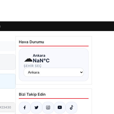
ı
Hava Durumu
☁
Ankara
NaN°C
ŞEHIR SEÇ
Bizi Takip Edin
#23430