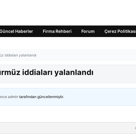
Güncel Haberler
Firma Rehberi
Forum
Çerez Politikas
z iddiaları yalanlandı
ürmüz iddiaları yalanlandı
 önce
admin
tarafından güncellenmiştir.