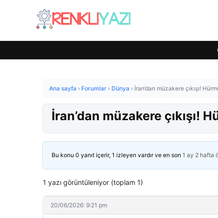
Ana sayfa
›
Forumlar
›
Dünya
›
İran’dan müzakere çıkışı! Hürmü
İran’dan müzakere çıkışı! H
Bu konu 0 yanıt içerir, 1 izleyen vardır ve en son
1 ay 2 hafta
1 yazı görüntüleniyor (toplam 1)
20/06/2026: 9:21 pm