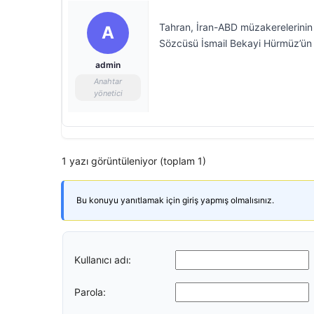
Tahran, İran-ABD müzakerelerinin “
A
Sözcüsü İsmail Bekayi Hürmüz’ün i
admin
Anahtar
yönetici
1 yazı görüntüleniyor (toplam 1)
Bu konuyu yanıtlamak için giriş yapmış olmalısınız.
Kullanıcı adı:
Parola: