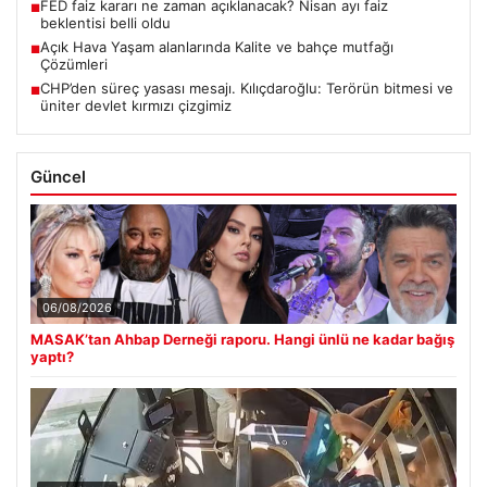
FED faiz kararı ne zaman açıklanacak? Nisan ayı faiz
■
beklentisi belli oldu
Açık Hava Yaşam alanlarında Kalite ve bahçe mutfağı
■
Çözümleri
CHP’den süreç yasası mesajı. Kılıçdaroğlu: Terörün bitmesi ve
■
üniter devlet kırmızı çizgimiz
Güncel
06/08/2026
MASAK’tan Ahbap Derneği raporu. Hangi ünlü ne kadar bağış
yaptı?