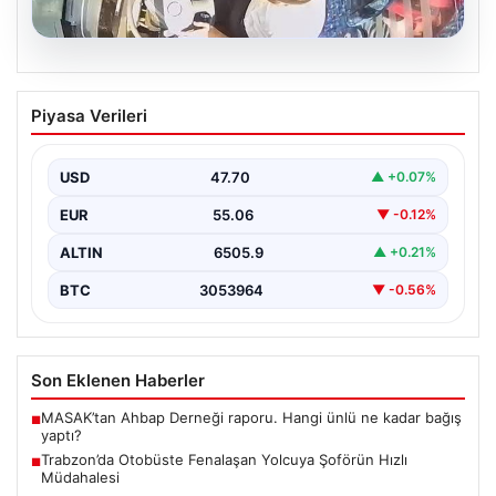
05.08.2026
Trabzon’da Otobüste Fenalaşan
Piyasa Verileri
Yolcuya Şoförün Hızlı Müdahalesi
Trabzon'da halk otobüsünde aniden rahatsızlanan 76
yaşındaki yolcu Hasan Öner’in hayatı, şoför Sinan
USD
47.70
▲ +0.07%
Erdoğan’ın…
EUR
55.06
▼ -0.12%
ALTIN
6505.9
▲ +0.21%
BTC
3053964
▼ -0.56%
Son Eklenen Haberler
MASAK’tan Ahbap Derneği raporu. Hangi ünlü ne kadar bağış
■
yaptı?
Trabzon’da Otobüste Fenalaşan Yolcuya Şoförün Hızlı
■
Müdahalesi