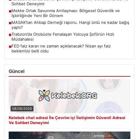
Sohbet Deneyimi
Mekke Ortak Savunma Antlaşması: Bölgesel Güvenlik ve
■
İşbirliğinde Yeni Bir Dönem
MASAK’tan Ahbap Derneği raporu. Hangi ünlü ne kadar bağış
■
yaptı?
Trabzon’da Otobüste Fenalaşan Yolcuya Şoförün Hızlı
■
Müdahalesi
FED faiz kararı ne zaman açıklanacak? Nisan ayı faiz
■
beklentisi belli oldu
Güncel
08/08/2026
Kelebek chat adresi İle Çevrim içi İletişimin Güvenli Adresi
Ve Sohbet Deneyimi