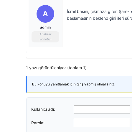
İsrail basını, çıkmaza giren Şam-Te
A
başlamasının beklendiğini ileri sür
admin
Anahtar
yönetici
1 yazı görüntüleniyor (toplam 1)
Bu konuyu yanıtlamak için giriş yapmış olmalısınız.
Kullanıcı adı:
Parola: