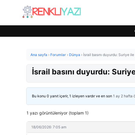
Ana sayfa
›
Forumlar
›
Dünya
›
İsrail basını duyurdu: Suriye 
İsrail basını duyurdu: Suri
Bu konu 0 yanıt içerir, 1 izleyen vardır ve en son
1 ay 2 hafta
1 yazı görüntüleniyor (toplam 1)
18/06/2026: 7:05 am