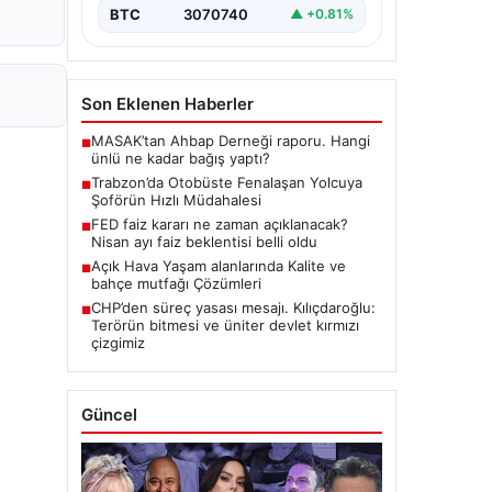
BTC
3070740
▲ +0.81%
Son Eklenen Haberler
MASAK’tan Ahbap Derneği raporu. Hangi
■
ünlü ne kadar bağış yaptı?
Trabzon’da Otobüste Fenalaşan Yolcuya
■
Şoförün Hızlı Müdahalesi
FED faiz kararı ne zaman açıklanacak?
■
Nisan ayı faiz beklentisi belli oldu
Açık Hava Yaşam alanlarında Kalite ve
■
bahçe mutfağı Çözümleri
CHP’den süreç yasası mesajı. Kılıçdaroğlu:
■
Terörün bitmesi ve üniter devlet kırmızı
çizgimiz
Güncel