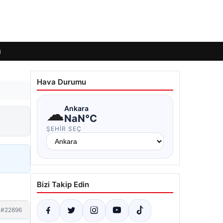
ı
Hava Durumu
☁
Ankara
NaN°C
ŞEHIR SEÇ
Bizi Takip Edin
#22896