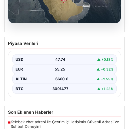
07.08.2026
Mekke Ortak Savunma Antlaşması:
Piyasa Verileri
Bölgesel Güvenlik ve İşbirliğinde Yeni
Bir Dönem
USD
47.74
▲ +0.18%
Türkiye, Suudi Arabistan ve Pakistan arasında
imzalanan Mekke Ortak Savunma Anlaşması, bölgesel
EUR
55.25
▲ +0.32%
ve küresel…
ALTIN
6660.6
▲ +2.59%
BTC
3091477
▲ +1.23%
Son Eklenen Haberler
Kelebek chat adresi İle Çevrim içi İletişimin Güvenli Adresi Ve
■
Sohbet Deneyimi