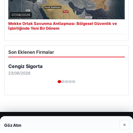
07/08/2026
Mekke Ortak Savunma Antlaşması: Bölgesel Güvenlik ve
İşbirliğinde Yeni Bir Dönem
Son Eklenen Firmalar
Cengiz Sigorta
23/06/2026
© 2026 Renkli Yazı – Güncel Haberler
×
Göz Atın
Web sitemizi nasıl kullandığınızı daha iyi anlayabilmek,
Tercüme Bürosu
|
Malta Dil Okulu
|
lemagrup.com.tr
deneyiminizi kişiselleştirmek ve geliştirmek amacıyla çerezler