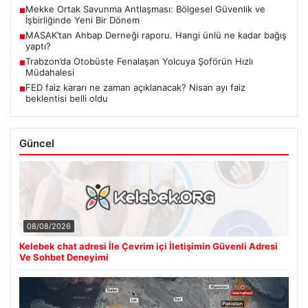
Mekke Ortak Savunma Antlaşması: Bölgesel Güvenlik ve
■
İşbirliğinde Yeni Bir Dönem
MASAK’tan Ahbap Derneği raporu. Hangi ünlü ne kadar bağış
■
yaptı?
Trabzon’da Otobüste Fenalaşan Yolcuya Şoförün Hızlı
■
Müdahalesi
FED faiz kararı ne zaman açıklanacak? Nisan ayı faiz
■
beklentisi belli oldu
Güncel
08/08/2026
Kelebek chat adresi İle Çevrim içi İletişimin Güvenli Adresi
Ve Sohbet Deneyimi