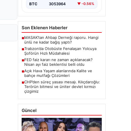
BTC
3053964
▼ -0.56%
Son Eklenen Haberler
MASAK’tan Ahbap Derneği raporu. Hangi
■
ünlü ne kadar bağış yaptı?
Trabzon’da Otobüste Fenalaşan Yolcuya
■
Şoförün Hızlı Müdahalesi
FED faiz kararı ne zaman açıklanacak?
■
Nisan ayı faiz beklentisi belli oldu
Açık Hava Yaşam alanlarında Kalite ve
■
bahçe mutfağı Çözümleri
CHP’den süreç yasası mesajı. Kılıçdaroğlu:
■
Terörün bitmesi ve üniter devlet kırmızı
çizgimiz
Güncel