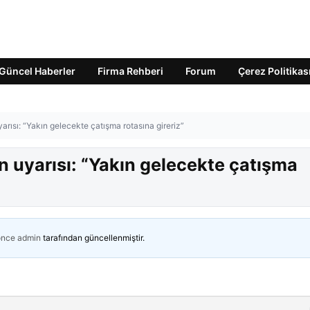
Güncel Haberler
Firma Rehberi
Forum
Çerez Politikas
yarısı: “Yakın gelecekte çatışma rotasına gireriz”
an uyarısı: “Yakın gelecekte çatışma
önce
admin
tarafından güncellenmiştir.