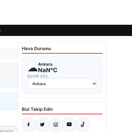
ı
Hava Durumu
☁
Ankara
NaN°C
ŞEHIR SEÇ
Bizi Takip Edin
#24455