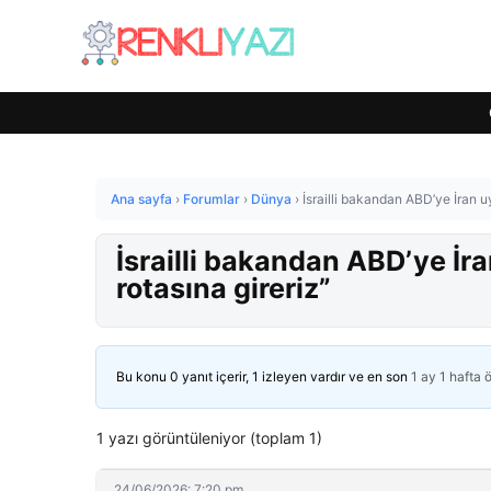
Ana sayfa
›
Forumlar
›
Dünya
›
İsrailli bakandan ABD’ye İran u
İsrailli bakandan ABD’ye İr
rotasına gireriz”
Bu konu 0 yanıt içerir, 1 izleyen vardır ve en son
1 ay 1 hafta 
1 yazı görüntüleniyor (toplam 1)
24/06/2026: 7:20 pm