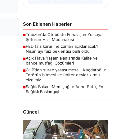
Son Eklenen Haberler
Trabzon’da Otobüste Fenalaşan Yolcuya
■
Şoförün Hızlı Müdahalesi
FED faiz kararı ne zaman açıklanacak?
■
Nisan ayı faiz beklentisi belli oldu
Açık Hava Yaşam alanlarında Kalite ve
■
bahçe mutfağı Çözümleri
CHP’den süreç yasası mesajı. Kılıçdaroğlu:
■
Terörün bitmesi ve üniter devlet kırmızı
çizgimiz
Sağlık Bakanı Memişoğlu: Anne Sütü, En
■
Sağlıklı Başlangıçtır
Güncel