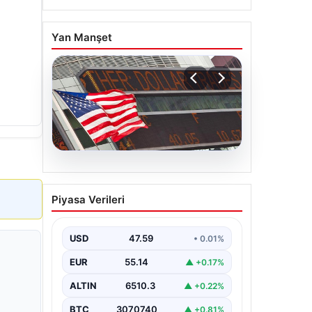
Yan Manşet
05.08.2026
FED faiz kararı ne zaman
Piyasa Verileri
açıklanacak? Nisan ayı
faiz beklentisi belli oldu
USD
47.59
• 0.01%
EUR
55.14
▲ +0.17%
ALTIN
6510.3
▲ +0.22%
BTC
3070740
▲ +0.81%