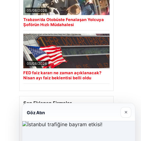
05/08/2026
Trabzon’da Otobüste Fenalaşan Yolcuya
Şoförün Hızlı Müdahalesi
05/08/2026
FED faiz kararı ne zaman açıklanacak?
Nisan ayı faiz beklentisi belli oldu
Son Eklenen Firmalar
×
Göz Atın
Cengiz Sigorta
23/06/2026