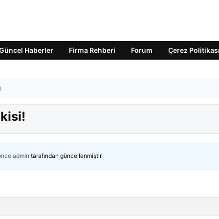
Güncel Haberler
Firma Rehberi
Forum
Çerez Politikas
!
kisi!
 önce
admin
tarafından güncellenmiştir.