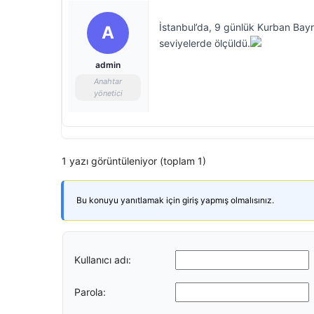
İstanbul’da, 9 günlük Kurban Bay
A
seviyelerde ölçüldü.
admin
Anahtar
yönetici
1 yazı görüntüleniyor (toplam 1)
Bu konuyu yanıtlamak için giriş yapmış olmalısınız.
Kullanıcı adı:
Parola: