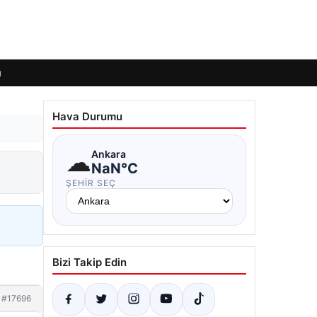
ı
Hava Durumu
☁
Ankara
NaN°C
ŞEHIR SEÇ
Bizi Takip Edin
#17696